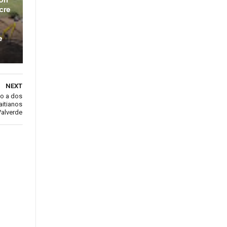
ión
cre
e
NEXT
co a dos
aitianos
alverde