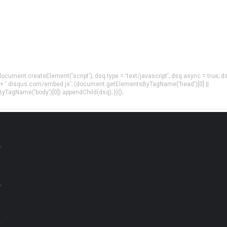
= document.createElement('script'); dsq.type = 'text/javascript'; dsq.async = true; d
 + '.disqus.com/embed.js'; (document.getElementsByTagName('head')[0] ||
agName('body')[0]).appendChild(dsq); })();