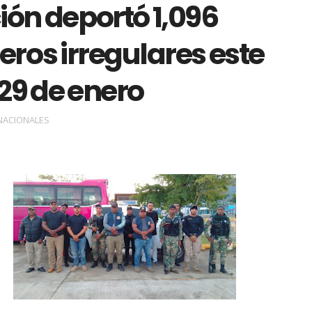
ión deportó 1,096
eros irregulares este
29 de enero
NACIONALES