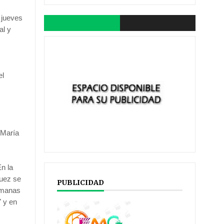
l jueves
al y
el
6
 María
n la
guez se
PUBLICIDAD
ermanas
7 y en