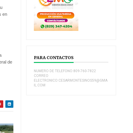
su
s en
a
PARA CONTACTOS
eral de
NUMERO DE TELEFONO:809-760-7822
CORREO
ELECTRONICO:CESARMONTESINOS59@GMA
IL.COM