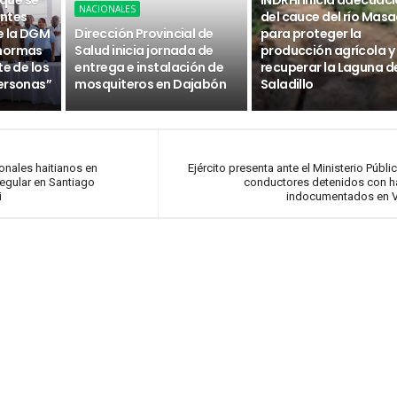
 que se
INDRHI inicia adecuac
NACIONALES
ntes
del cauce del río Masa
e la DGM
Dirección Provincial de
para proteger la
 normas
Salud inicia jornada de
producción agrícola y
te de los
entrega e instalación de
recuperar la Laguna d
ersonas”
mosquiteros en Dajabón
Saladillo
ionales haitianos en
Ejército presenta ante el Ministerio Públi
regular en Santiago
conductores detenidos con h
i
indocumentados en V