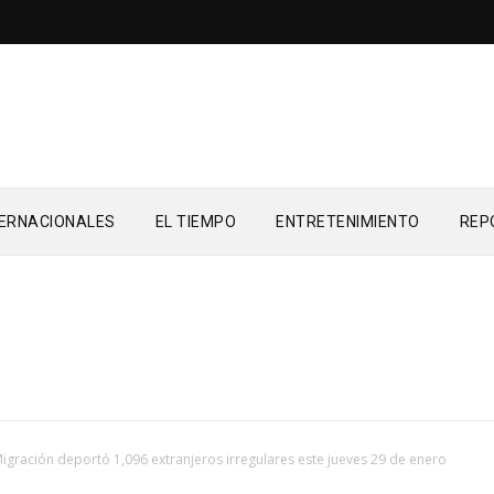
TERNACIONALES
EL TIEMPO
ENTRETENIMIENTO
REP
igración deportó 1,096 extranjeros irregulares este jueves 29 de enero