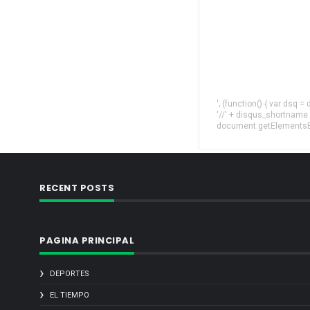
'; (function() { var dsq 
'//' + disqus_shortname
document.getElementsByT
RECENT POSTS
PAGINA PRINCIPAL
DEPORTES
EL TIEMPO