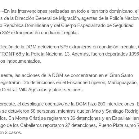
. –En las intervenciones realizadas en todo el territorio dominicano, e
s de la Dirección General de Migración, agentes de la Policía Nacion
to República Dominicana y del Cuerpo Especializado de Seguridad
 859 extranjeros en condición irregular.
dicción de la DGM detuvieron 579 extranjeros en condición irregular, 
SFRONT 68 y la Policía Nacional 13. Además, fueron deportados 109
ros indocumentados.
ureste, las acciones de la DGM se concentraron en el Gran Santo
egistraron 125 detenciones en el Ensanche Luperón, Manoguayabo,
 Central, Villa Agrícolas y otros sectores.
roeste, el despliegue operativo de la DGM hizo 200 interdicciones. E
n se detuvieron 58 personas, mientras que en Mao y Santiago Rodrí
dos. En Monte Cristi se registraron 36 detenciones y en Espaillat/H
ago de los Caballeros reportaron 27 detenciones, Puerto Plata sumó 
on 3 casos.