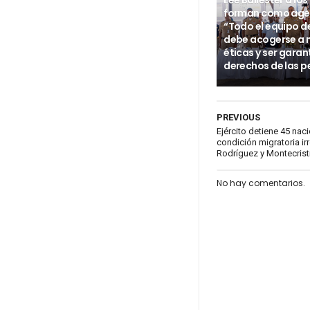
Lee Ballester a los
forman como age
“Todo el equipo d
debe acogerse a
éticas y ser garan
derechos de las p
PREVIOUS
Ejército detiene 45 nac
condición migratoria ir
Rodríguez y Montecrist
No hay comentarios.