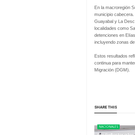
En la macroregión S
municipio cabecera.
Guayabal y La Descu
localidades como Sa
detenciones en Elía
incluyendo zonas d
Estos resultados refl
continua para manten
Migración (DGM).
SHARE THIS
NACIONALES