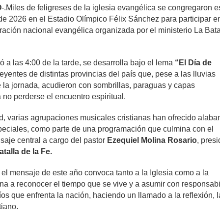
O
-.Miles de feligreses de la iglesia evangélica se congregaron e
de 2026 en el Estadio Olímpico Félix Sánchez para participar en
ración nacional evangélica organizada por el ministerio La Bata
ió a las 4:00 de la tarde, se desarrolla bajo el lema
“El Día de
eyentes de distintas provincias del país que, pese a las lluvias
e la jornada, acudieron con sombrillas, paraguas y capas
no perderse el encuentro espiritual.
ad, varias agrupaciones musicales cristianas han ofrecido alaba
peciales, como parte de una programación que culmina con el
je central a cargo del pastor
Ezequiel Molina Rosario
, pres
talla de la Fe.
 el mensaje de este año convoca tanto a la Iglesia como a la
a a reconocer el tiempo que se vive y a asumir con responsabi
fíos que enfrenta la nación, haciendo un llamado a la reflexión, l
tiano.