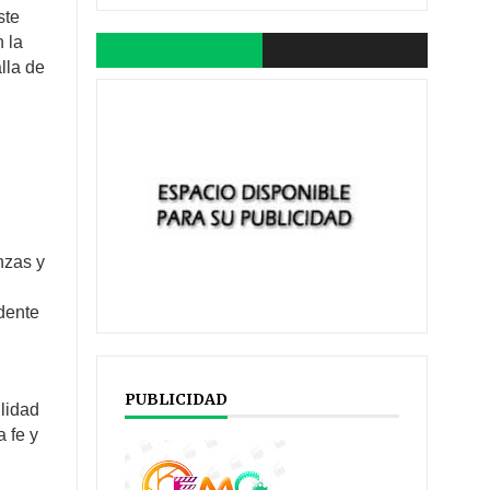
ste
 la
lla de
nzas y
idente
PUBLICIDAD
lidad
a fe y