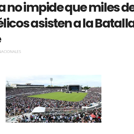
ia no impide que miles d
icos asisten a la Batall
e
NACIONALES