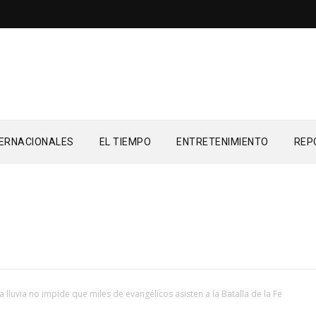
TERNACIONALES
EL TIEMPO
ENTRETENIMIENTO
REP
a lluvia no impide que miles de evangélicos asisten a la Batalla de la Fe