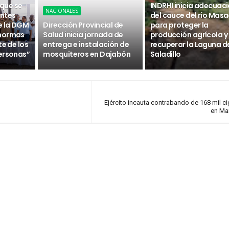
 que se
INDRHI inicia adecuac
NACIONALES
ntes
del cauce del río Masa
e la DGM
Dirección Provincial de
para proteger la
 normas
Salud inicia jornada de
producción agrícola y
te de los
entrega e instalación de
recuperar la Laguna d
ersonas”
mosquiteros en Dajabón
Saladillo
Ejército incauta contrabando de 168 mil cig
en Ma