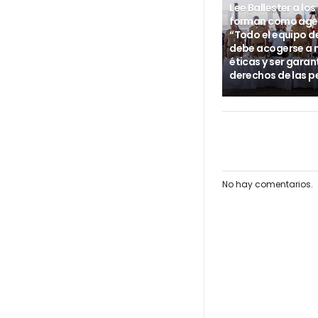
Lee Ballester a los
forman como age
“Todo el equipo d
debe acogerse a
éticas y ser garan
derechos de las p
No hay comentarios.