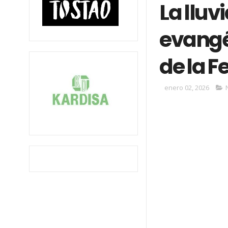
La lluv
evangél
de la F
enero 02, 2026