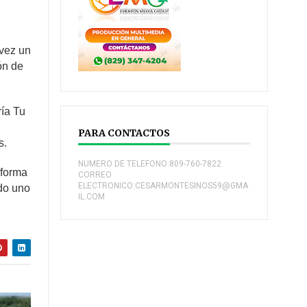
 vez un
ón de
ría Tu
PARA CONTACTOS
s.
NUMERO DE TELEFONO:809-760-7822
aforma
CORREO
ELECTRONICO:CESARMONTESINOS59@GMA
ado uno
IL.COM