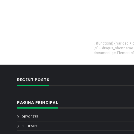
'; (function() { var dsq 
'//' + disqus_shortname
document.getElementsByT
RECENT POSTS
PAGINA PRINCIPAL
DEPORTES
EL TIEMPO