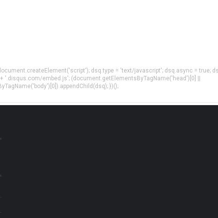
= document.createElement('script'); dsq.type = 'text/javascript'; dsq.async = true; d
 + '.disqus.com/embed.js'; (document.getElementsByTagName('head')[0] ||
agName('body')[0]).appendChild(dsq); })();