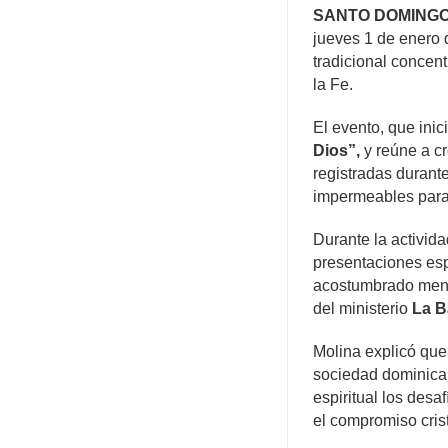
SANTO DOMING
jueves 1 de enero 
tradicional concent
la Fe.
El evento, que inic
Dios”,
y reúne a cr
registradas durant
impermeables para 
Durante la activid
presentaciones es
acostumbrado mensa
del ministerio
La Ba
Molina explicó que
sociedad dominican
espiritual los desa
el compromiso cris