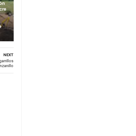
ión
cre
e
NEXT
arrillos
nzanillo