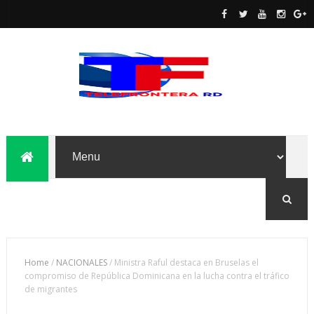
Home
/
NACIONALES
/
Ministra Raful destaca en Bruselas el
compromiso de República Dominicana en la lucha contra el tráfico
de migrantes