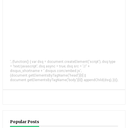
'; (function() { var dsq = document.createElement('script'); dsq.type
= 'text/javascript'; dsq.async = true; dsq.src = '//' +
disqus_shortname + '.disqus.com/embed.js';
(document.getElementsByTagName('head')[0] ||
document.getElementsByTagName('body')[0]).appendChild(dsq); })();
Popular Posts