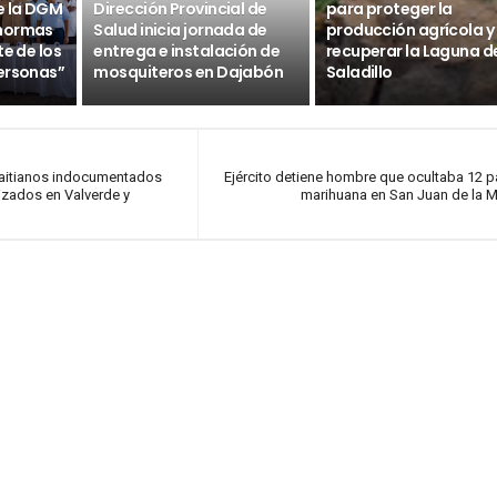
e la DGM
Dirección Provincial de
para proteger la
 normas
Salud inicia jornada de
producción agrícola y
te de los
entrega e instalación de
recuperar la Laguna d
ersonas”
mosquiteros en Dajabón
Saladillo
 haitianos indocumentados
Ejército detiene hombre que ocultaba 12 
izados en Valverde y
marihuana en San Juan de la 