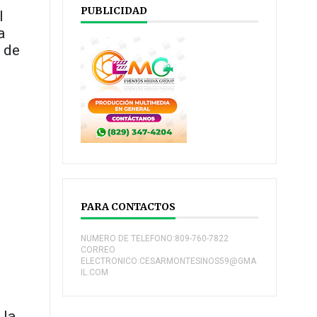
PUBLICIDAD
l
a
, de
PARA CONTACTOS
NUMERO DE TELEFONO:809-760-7822
CORREO
ELECTRONICO:CESARMONTESINOS59@GMA
IL.COM
 la