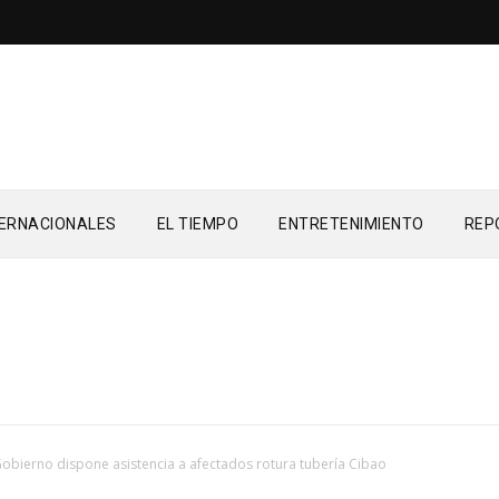
TERNACIONALES
EL TIEMPO
ENTRETENIMIENTO
REP
obierno dispone asistencia a afectados rotura tubería Cibao