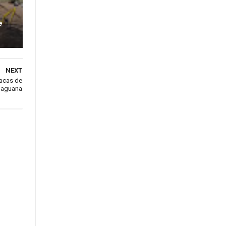
e
NEXT
pacas de
Maguana