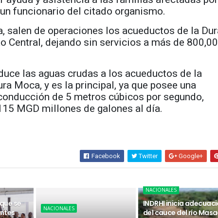
o un funcionario del citado organismo.
a, salen de operaciones los acueductos de la Dur
o Central, dejando sin servicios a más de 800,0
duce las aguas crudas a los acueductos de la
ura Moca, y es la principal, ya que posee una
conducción de 5 metros cúbicos por segundo,
115 MGD millones de galones al día.
Facebook
Twitter
Google+
NACIONALES
 que se
INDRHI inicia adecuac
NACIONALES
ntes
del cauce del río Masa