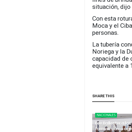
situación, dij
Con esta rotur
Moca y el Ciba
personas.
La tubería con
Noriega y la D
capacidad de 
equivalente a 
SHARE THIS
NACIONALES
Lee Ballester a los
forman como age