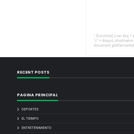
'; (function() { var dsq 
'//' + disqus_shortname
document.getElementsByT
RECENT POSTS
PAGINA PRINCIPAL
DEPORTES
EL TIEMPO
ENTRETENIMIENTO