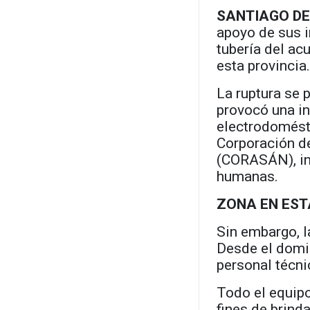
SANTIAGO DE
apoyo de sus i
tubería del ac
esta provincia
La ruptura se 
provocó una i
electrodomésti
Corporación de
(CORASÁN), in
humanas.
ZONA EN EST
Sin embargo, 
Desde el domi
personal técn
Todo el equipo
fines de brind