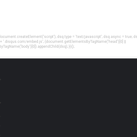
= document.createElement('script'); dsq.type = 'text/javascript'; dsq.async = true; d
 + '.disqus.com/embed.js'; (document.getElementsByTagName('head')[0] ||
agName('body')[0]).appendChild(dsq); })();