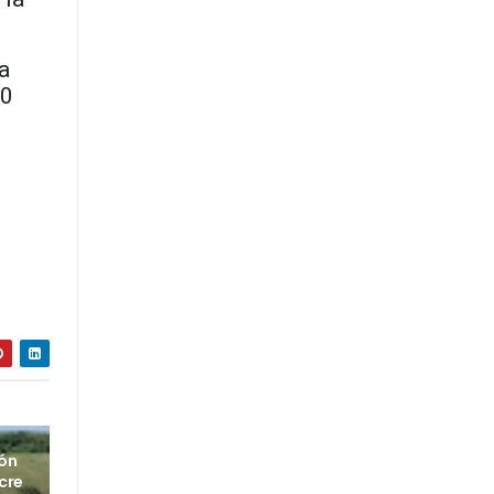
a
00
ión
cre