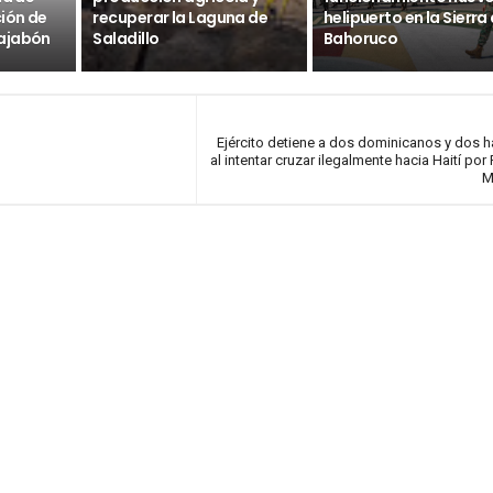
ción de
recuperar la Laguna de
helipuerto en la Sierra
ajabón
Saladillo
Bahoruco
Ejército detiene a dos dominicanos y dos h
al intentar cruzar ilegalmente hacia Haití por
M