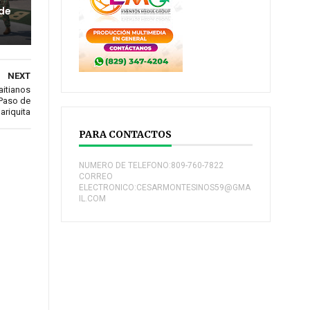
 de
NEXT
aitianos
 Paso de
ariquita
PARA CONTACTOS
NUMERO DE TELEFONO:809-760-7822
CORREO
ELECTRONICO:CESARMONTESINOS59@GMA
IL.COM