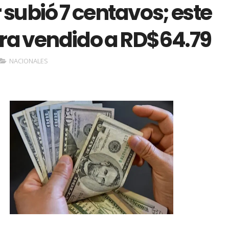
r subió 7 centavos; este
era vendido a RD$64.79
NACIONALES