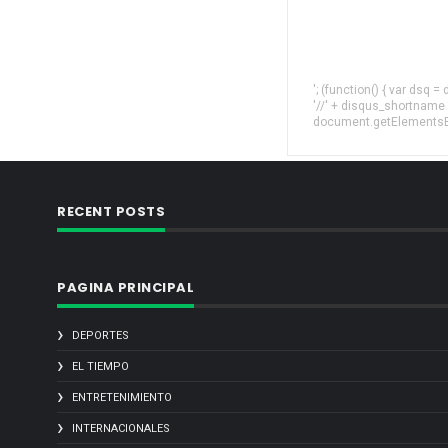
'; (function() { var dsq 
'//' + disqus_shortname
document.getElementsByT
RECENT POSTS
PAGINA PRINCIPAL
DEPORTES
EL TIEMPO
ENTRETENIMIENTO
INTERNACIONALES