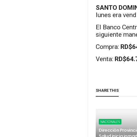
SANTO DOMI
lunes era vend
El Banco Centr
siguiente mane
Compra:
RD$6
Venta:
RD$64.
SHARE THIS
NACIONALES
Dirección Provinci
Salud inicia jorna