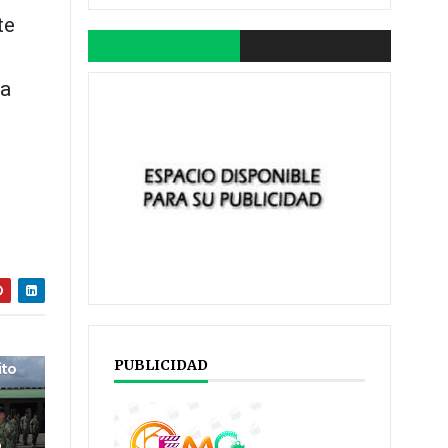
te
la
PUBLICIDAD
ito
o