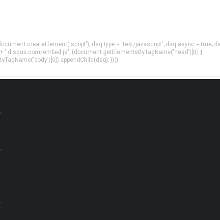
= document.createElement('script'); dsq.type = 'text/javascript'; dsq.async = true; d
 + '.disqus.com/embed.js'; (document.getElementsByTagName('head')[0] ||
agName('body')[0]).appendChild(dsq); })();