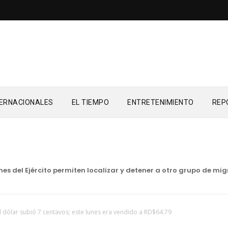
TERNACIONALES
EL TIEMPO
ENTRETENIMIENTO
REP
del Ejército permiten localizar y detener a otro grupo de migr
l dólar subió 7 centavos; este lunes era vendido a RD$64.79