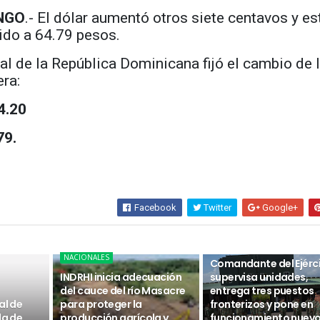
NGO
.- El dólar aumentó otros siete centavos y es
ido a 64.79 pesos.
al de la República Dominicana fijó el cambio de 
ra:
4.20
79.
Facebook
Twitter
Google+
NACIONALES
NACIONALES
Comandante del Ejérc
INDRHI inicia adecuación
supervisa unidades,
del cauce del río Masacre
entrega tres puestos
al de
para proteger la
fronterizos y pone en
da de
producción agrícola y
funcionamiento nuev