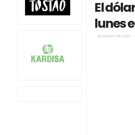
El dóla
lunes 
diciembre 08, 2025