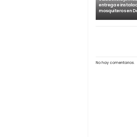
entrega e instala
mosquiteros en D
No hay comentarios.