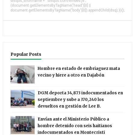
disqus_shortname + '.disqus.com/embed.js';
(document.getElementsByTagName('head')[0] ||
document.getElementsByTagName('body')[0]).appendChild(dsq); })();
Popular Posts
Hombre en estado de embriaguez mata
vecino y hiere a otro en Dajabón
DGM deporta 34,873 indocumentados en
septiembre y sube a 370,240 los
devueltos en gestión de Lee B.
Envían ante el Ministerio Público a
hombre detenido con seis haitianos
indocumentados en Montecristi