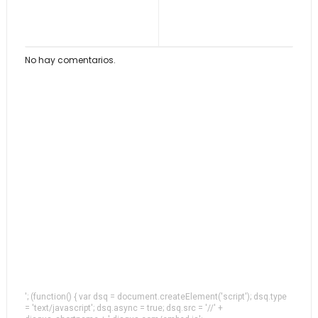
No hay comentarios.
'; (function() { var dsq = document.createElement('script'); dsq.type
= 'text/javascript'; dsq.async = true; dsq.src = '//' +