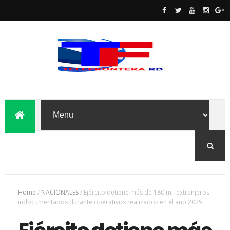
Home
/
NACIONALES
/
Ejército detiene más de 180 mil extranjeros
indocumentados durante operativos realizados en el año 2025