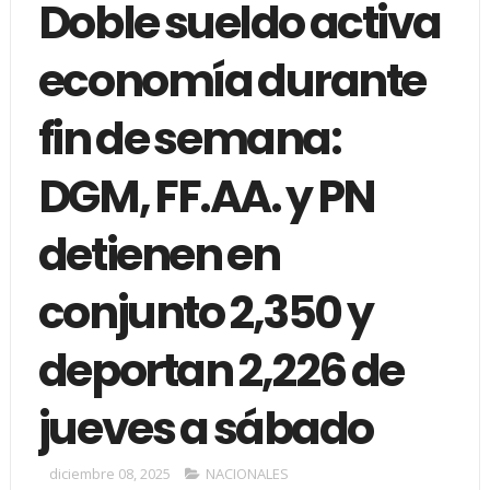
Doble sueldo activa
economía durante
fin de semana:
DGM, FF.AA. y PN
detienen en
conjunto 2,350 y
deportan 2,226 de
jueves a sábado
diciembre 08, 2025
NACIONALES