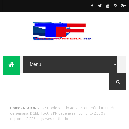
Home
/
NACIONALES
/
Doble sueldo activa economía durante fin
de semana: DGM, FF.AA. y PN detienen en conjunto 2,350 y
deportan 2,226 de jueves a sábado