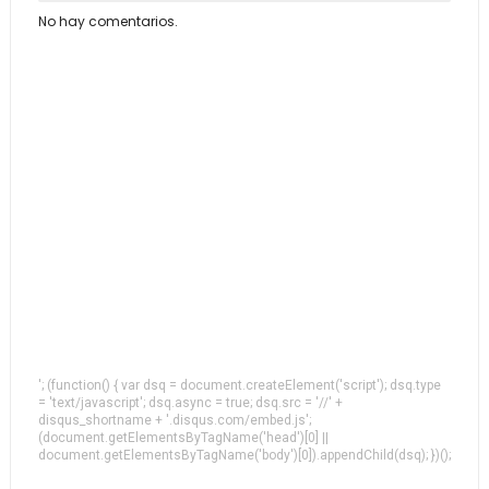
No hay comentarios.
'; (function() { var dsq = document.createElement('script'); dsq.type
= 'text/javascript'; dsq.async = true; dsq.src = '//' +
disqus_shortname + '.disqus.com/embed.js';
(document.getElementsByTagName('head')[0] ||
document.getElementsByTagName('body')[0]).appendChild(dsq); })();