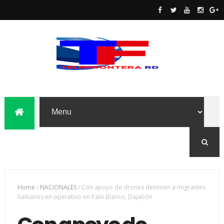
Home
/
NACIONALES
/
Con apoyo de drones detienen a migrantes
haitianos en operativo en Palo Blanco, Dajabón