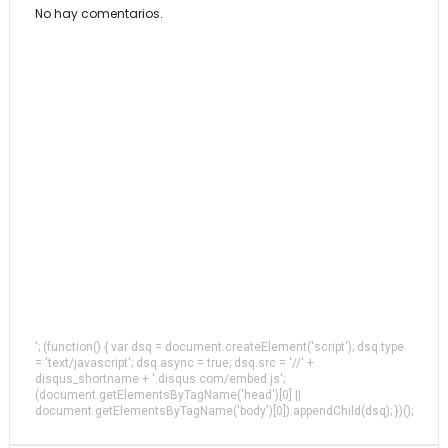
No hay comentarios.
'; (function() { var dsq = document.createElement('script'); dsq.type
= 'text/javascript'; dsq.async = true; dsq.src = '//' +
disqus_shortname + '.disqus.com/embed.js';
(document.getElementsByTagName('head')[0] ||
document.getElementsByTagName('body')[0]).appendChild(dsq); })();