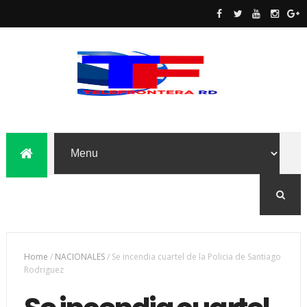
Home
/
NACIONALES
/
Se incendia cuartel de la Policia de Santiago
Rodriguez