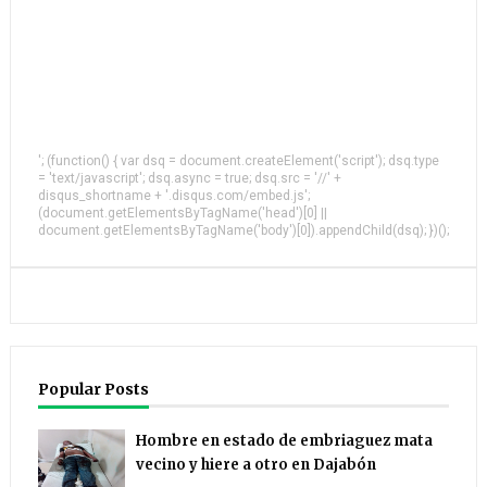
'; (function() { var dsq = document.createElement('script'); dsq.type
= 'text/javascript'; dsq.async = true; dsq.src = '//' +
disqus_shortname + '.disqus.com/embed.js';
(document.getElementsByTagName('head')[0] ||
document.getElementsByTagName('body')[0]).appendChild(dsq); })();
Popular Posts
Hombre en estado de embriaguez mata
vecino y hiere a otro en Dajabón