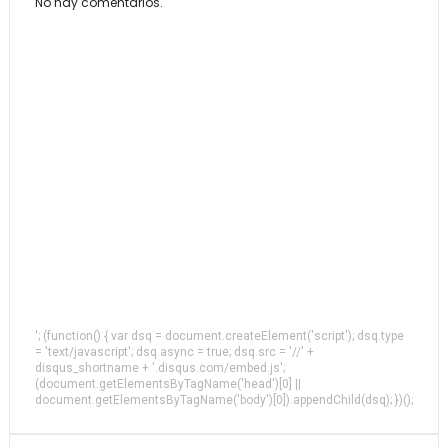
No hay comentarios.
'; (function() { var dsq = document.createElement('script'); dsq.type
= 'text/javascript'; dsq.async = true; dsq.src = '//' +
disqus_shortname + '.disqus.com/embed.js';
(document.getElementsByTagName('head')[0] ||
document.getElementsByTagName('body')[0]).appendChild(dsq); })();