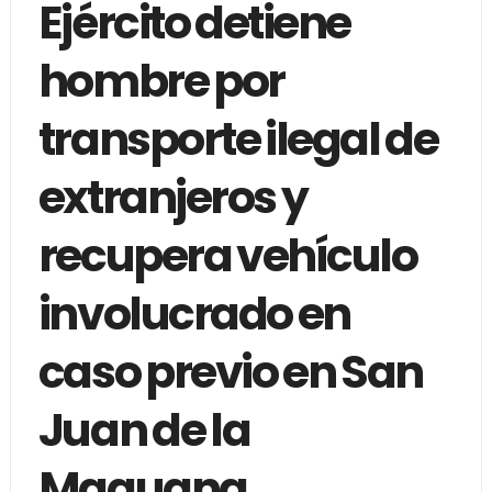
Ejército detiene
hombre por
transporte ilegal de
extranjeros y
recupera vehículo
involucrado en
caso previo en San
Juan de la
Maguana