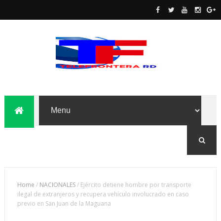
Home
/
NACIONALES
/
Ejército detiene hombre por transporte
ilegal de extranjeros y recupera vehículo involucrado en caso
previo en San Juan de la Maguana