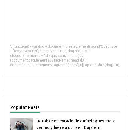
'; (function() { var dsq = document.createElement('script'); dsq.type
= 'text/javascript'; dsq.async = true; dsq.src = '//' +
disqus_shortname + '.disqus.com/embed.js';
(document.getElementsByTagName('head')[0] ||
document.getElementsByTagName('body')[0]).appendChild(dsq); })();
Popular Posts
Hombre en estado de embriaguez mata
vecino y hiere a otro en Dajabón