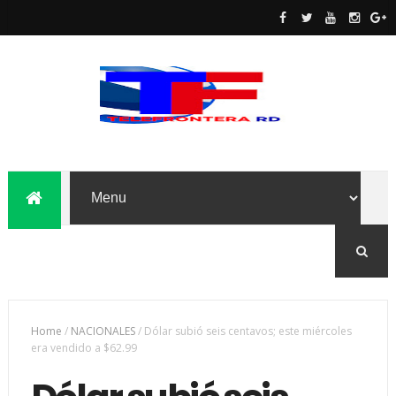
Home
/
NACIONALES
/
Dólar subió seis centavos; este miércoles
era vendido a $62.99