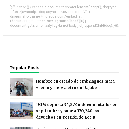
'; (function() { var dsq = document.createElement('script'); dsq.type
= 'text/javascript'; dsq.async = true; dsq.src = '//' +
disqus_shortname + '.disqus.com/embed.js';
(document.getElementsByTagName('head')[0] ||
document.getElementsByTagName('body')[0]).appendChild(dsq); })();
Popular Posts
Hombre en estado de embriaguez mata
vecino y hiere a otro en Dajabón
DGM deporta 34,873 indocumentados en
septiembre y sube a 370,240 los
devueltos en gestión de Lee B.