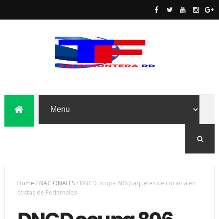
Home
/
NACIONALES
/
DNCD ocupa 806 paquetes de cocaína en
costas de Pedernales