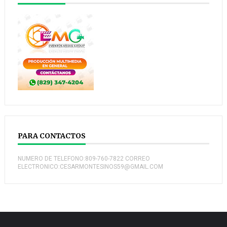
PARA CONTACTOS
NUMERO DE TELEFONO:809-760-7822 CORREO
ELECTRONICO:CESARMONTESINOS59@GMAIL.COM