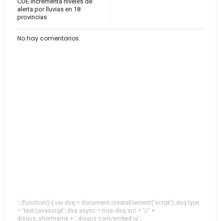
COE incrementa niveles de
alerta por lluvias en 18
provincias
No hay comentarios.
'; (function() { var dsq = document.createElement('script'); dsq.type
= 'text/javascript'; dsq.async = true; dsq.src = '//' +
disqus_shortname + '.disqus.com/embed.js';