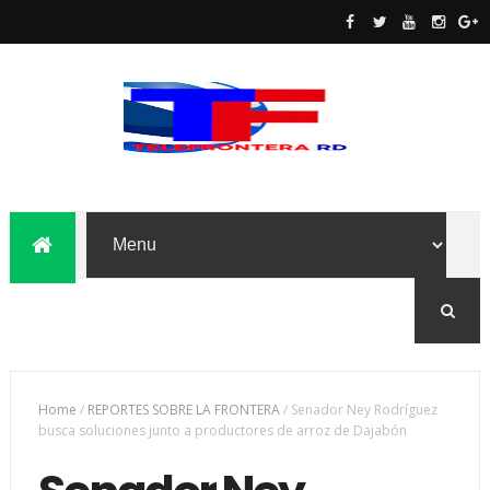
Home
/
REPORTES SOBRE LA FRONTERA
/
Senador Ney Rodríguez
busca soluciones junto a productores de arroz de Dajabón