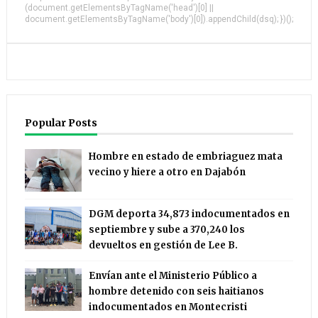
(document.getElementsByTagName('head')[0] ||
document.getElementsByTagName('body')[0]).appendChild(dsq); })();
Popular Posts
Hombre en estado de embriaguez mata
vecino y hiere a otro en Dajabón
DGM deporta 34,873 indocumentados en
septiembre y sube a 370,240 los
devueltos en gestión de Lee B.
Envían ante el Ministerio Público a
hombre detenido con seis haitianos
indocumentados en Montecristi