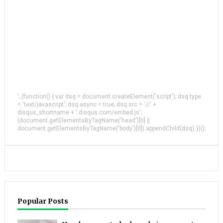
'; (function() { var dsq = document.createElement('script'); dsq.type
= 'text/javascript'; dsq.async = true; dsq.src = '//' +
disqus_shortname + '.disqus.com/embed.js';
(document.getElementsByTagName('head')[0] ||
document.getElementsByTagName('body')[0]).appendChild(dsq); })();
Popular Posts