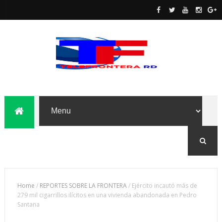
Home
/
REPORTES SOBRE LA FRONTERA
/
Ejército incautó más de
279 mil cigarrillos ilícitos en una vivienda abandonada en Pedro
Santana