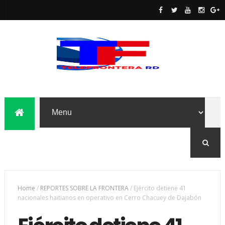
Home
/
REPORTES SOBRE LA FRONTERA
/
Ejército detiene 41
nacionales haitianos en operativo en Cerro Chacuey de Dajabón