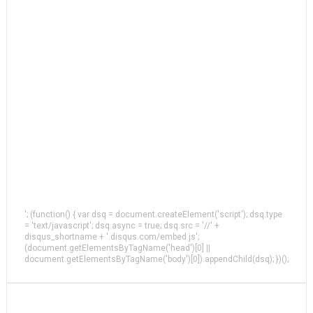
'; (function() { var dsq = document.createElement('script'); dsq.type
= 'text/javascript'; dsq.async = true; dsq.src = '//' +
disqus_shortname + '.disqus.com/embed.js';
(document.getElementsByTagName('head')[0] ||
document.getElementsByTagName('body')[0]).appendChild(dsq); })();