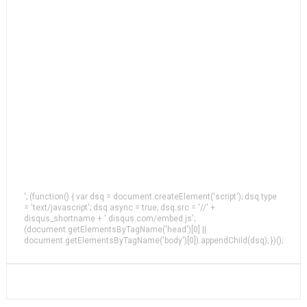
'; (function() { var dsq = document.createElement('script'); dsq.type
= 'text/javascript'; dsq.async = true; dsq.src = '//' +
disqus_shortname + '.disqus.com/embed.js';
(document.getElementsByTagName('head')[0] ||
document.getElementsByTagName('body')[0]).appendChild(dsq); })();