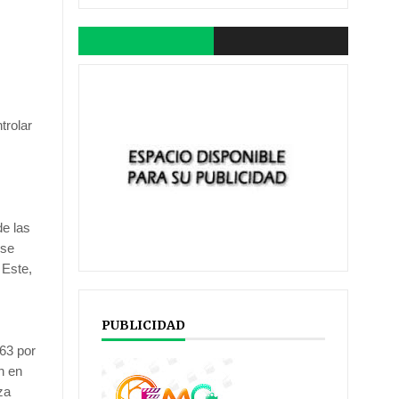
trolar
de las
 se
 Este,
PUBLICIDAD
 63 por
n en
za