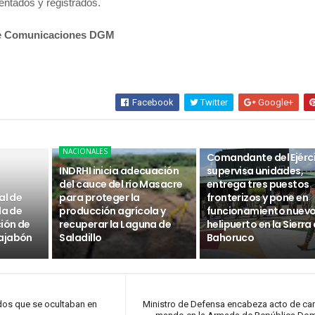
ntados y registrados.
de Comunicaciones DGM
Facebook
Twitter
Google+
NACIONALES
NACIONALES
Comandante del Ejérc
INDRHI inicia adecuación
supervisa unidades,
del cauce del río Masacre
entrega tres puestos
al de
para proteger la
fronterizos y pone en
da de
producción agrícola y
funcionamiento nuev
ción de
recuperar la Laguna de
helipuerto en la Sierra
ajabón
Saladillo
Bahoruco
os que se ocultaban en
Ministro de Defensa encabeza acto de c