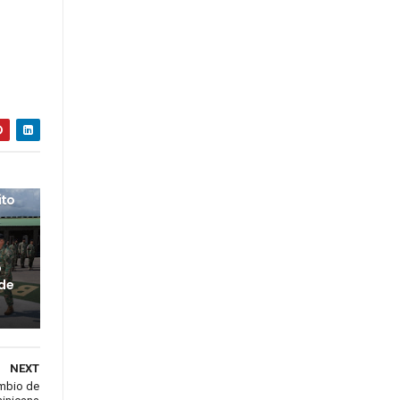
ito
o
 de
NEXT
ambio de