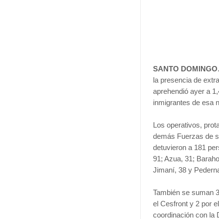
SANTO DOMINGO
la presencia de extr
aprehendió ayer a 1,
inmigrantes de esa n
Los operativos, prot
demás Fuerzas de se
detuvieron a 181 per
91; Azua, 31; Barahon
Jimaní, 38 y Pederna
También se suman 340
el Cesfront y 2 por e
coordinación con la 