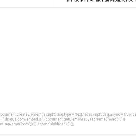
mando en la Armada de República Dom
= document.createElement('script'); dsq.type = 'text/javascript'; dsq.async = true; d
 + '.disqus.com/embed.js'; (document.getElementsByTagName('head')[0] ||
agName('body')[0]).appendChild(dsq); })();