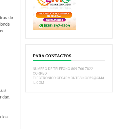
tros de
 donde
os
PARA CONTACTOS
r
NUMERO DE TELEFONO:809-760-7822
CORREO
ELECTRONICO:CESARMONTESINOS59@GMA
IL.COM
s
Luis
ridad,
s los