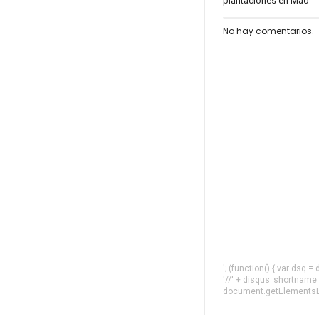
plantaciones en Mao
No hay comentarios.
'; (function() { var dsq 
'//' + disqus_shortname
document.getElementsByT