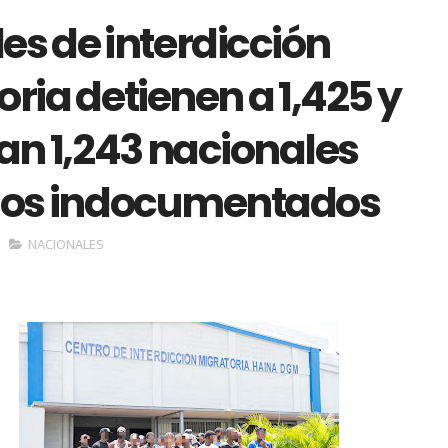
es de interdicción
ria detienen a 1,425 y
an 1,243 nacionales
nos indocumentados
NACIONALES