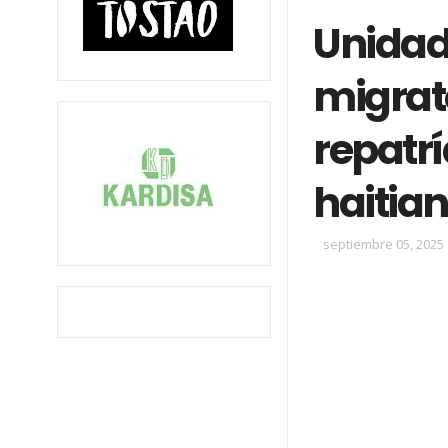
Unidad
migrato
repatrí
haitia
septiembre 05, 2025