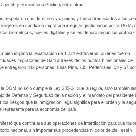
Digesett y el ministerio Público, entre otras.
 les respetaron sus derechos y dignidad y fueron trasladados a los cen
ranjeros en condición migratoria irregular gestionados por la DGM,
atos biométricos, huellas digitales y se les depuró según los protocol
ambién implicó la repatriación de 1,234 extranjeros, quienes fueron
oridades migratorias de Haití a través de los puntos binacionales de
e entregaron 342 personas, Elías Piña, 735; Pedernales, 99 y 67 po
la DGM no sólo cumple la Ley 285-04 que la regula, sino también la
ejo de Defensa y Seguridad de la nación y el mandato del presidente 
 los riesgos que la inmigración ilegal significa para el orden y la segu
 representa para la economía del país.
anifestó que continuará sus operaciones de interdicción para que todo
ritorio nacional, sin importar sus procedencias ni color de piel, estén