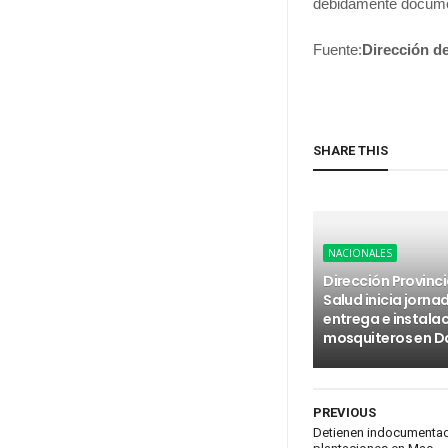
debidamente docume
Fuente:
Dirección 
SHARE THIS
NACIONALES
Dirección Provinci
Salud inicia jorna
entrega e instala
mosquiteros en D
PREVIOUS
Detienen indocumentad