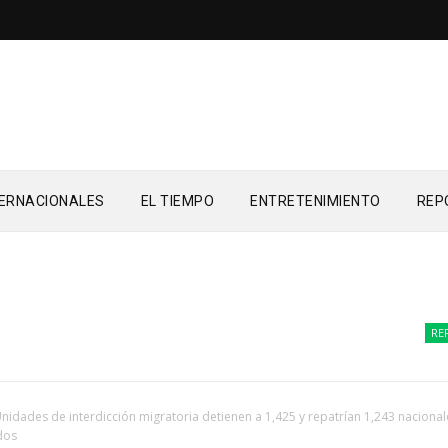
TERNACIONALES
EL TIEMPO
ENTRETENIMIENTO
REP
REPORTE
nidades de interdicción migratoria detienen a 1,425 y repatrían 1,243 nacional
dos