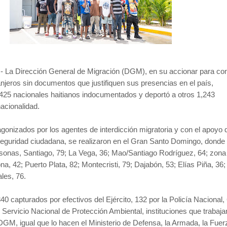
.- La Dirección General de Migración (DGM), en su accionar para con
anjeros sin documentos que justifiquen sus presencias en el país,
425 nacionales haitianos indocumentados y deportó a otros 1,243
acionalidad.
agonizados por los agentes de interdicción migratoria y con el apoyo 
guridad ciudadana, se realizaron en el Gran Santo Domingo, donde
sonas, Santiago, 79; La Vega, 36; Mao/Santiago Rodríguez, 64; zona
a, 42; Puerto Plata, 82; Montecristi, 79; Dajabón, 53; Elías Piña, 36;
les, 76.
 capturados por efectivos del Ejército, 132 por la Policía Nacional,
l Servicio Nacional de Protección Ambiental, instituciones que trabaja
DGM, igual que lo hacen el Ministerio de Defensa, la Armada, la Fuer