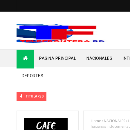
PAGINA PRINCIPAL
NACIONALES
IN
DEPORTES
TITULARES
Home
/
NACIONALES
/
U
haitianos indocumenta