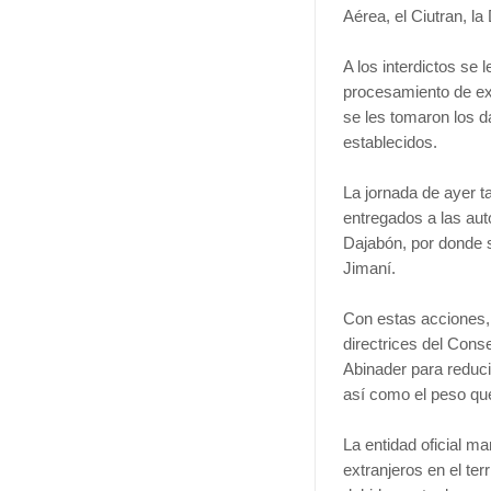
Aérea, el Ciutran, la 
A los interdictos se
procesamiento de ext
se les tomaron los d
establecidos.
La jornada de ayer t
entregados a las aut
Dajabón, por donde s
Jimaní.
Con estas acciones, 
directrices del Cons
Abinader para reducir
así como el peso que
La entidad oficial m
extranjeros en el ter