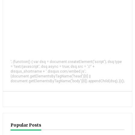
'; (function() { var dsq = document.createElement('script'); dsq.type
= 'text/javascript'; dsq.async = true; dsq.src = '//' +
disqus_shortname + '.disqus.com/embed.js';
(document.getElementsByTagName('head')[0] ||
document.getElementsByTagName('body')[0]).appendChild(dsq); })();
Popular Posts