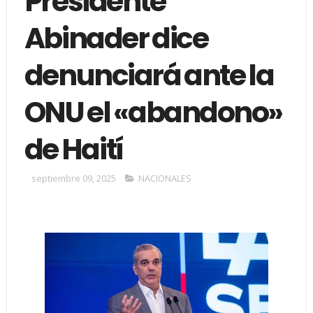
Presidente
Abinader dice
denunciará ante la
ONU el «abandono»
de Haití
septiembre 09, 2025
NACIONALES