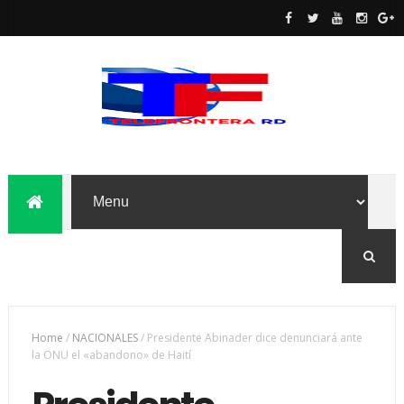
Home
/
NACIONALES
/
Presidente Abinader dice denunciará ante
la ONU el «abandono» de Haití