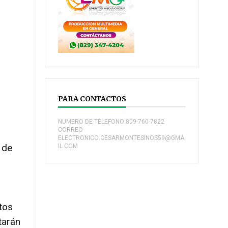
PARA CONTACTOS
NUMERO DE TELEFONO:809-760-7822
CORREO
ELECTRONICO:CESARMONTESINOS59@GMA
 de
IL.COM
o
tos
tarán