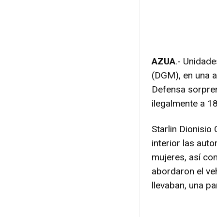
AZUA
.- Unidade
(DGM), en una a
Defensa sorpren
ilegalmente a 1
Starlin Dionisi
interior las au
mujeres, así co
abordaron el ve
llevaban, una p