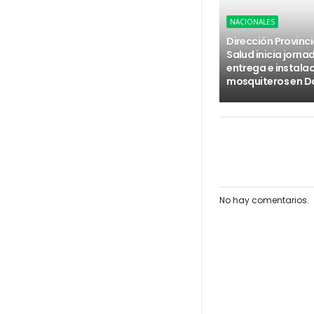
NACIONALES
Dirección Provinci
Salud inicia jorna
entrega e instala
mosquiteros en D
No hay comentarios.