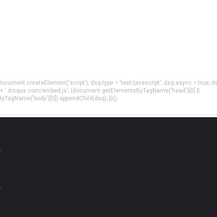
= document.createElement('script'); dsq.type = 'text/javascript'; dsq.async = true; d
 + '.disqus.com/embed.js'; (document.getElementsByTagName('head')[0] ||
agName('body')[0]).appendChild(dsq); })();