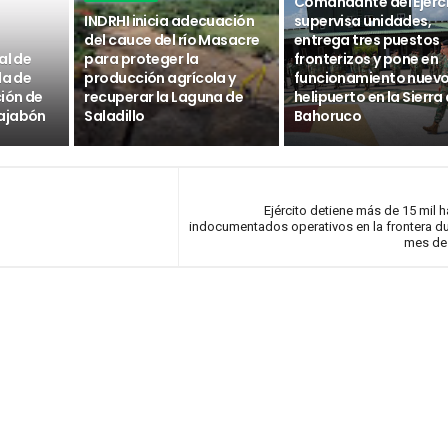
Comandante del Ejérc
INDRHI inicia adecuación
supervisa unidades,
del cauce del río Masacre
entrega tres puestos
al de
para proteger la
fronterizos y pone en
da de
producción agrícola y
funcionamiento nuev
ción de
recuperar la Laguna de
helipuerto en la Sierra
ajabón
Saladillo
Bahoruco
Ejército detiene más de 15 mil h
indocumentados operativos en la frontera du
mes de