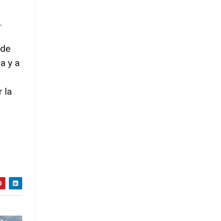
.
 de
a y a
 la