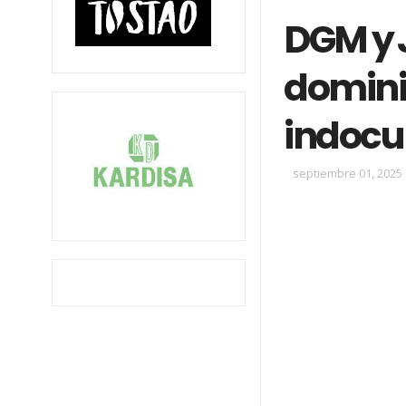
DGM y 
domini
indocu
septiembre 01, 2025