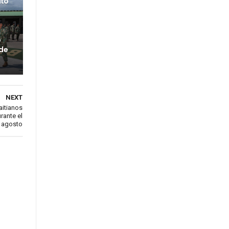
ito
o
 de
NEXT
aitianos
rante el
 agosto