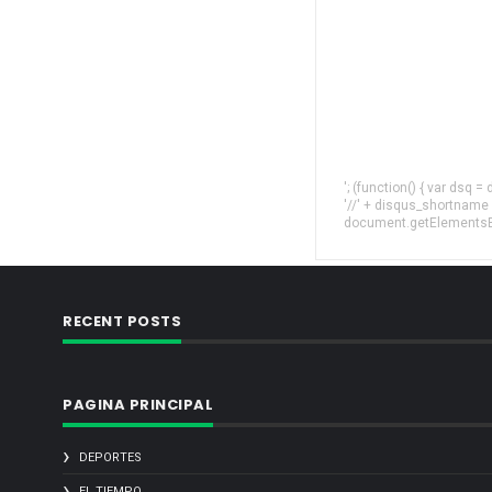
'; (function() { var dsq 
'//' + disqus_shortname
document.getElementsByT
RECENT POSTS
PAGINA PRINCIPAL
DEPORTES
EL TIEMPO