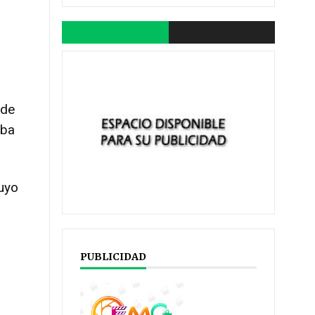
n
 de
aba
cuyo
PUBLICIDAD