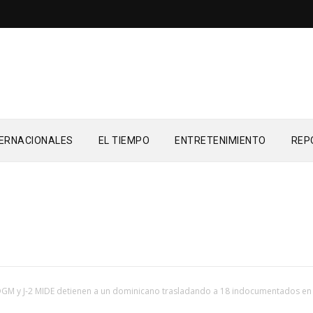
TERNACIONALES
EL TIEMPO
ENTRETENIMIENTO
REP
GM y J-2 MIDE detienen a un dominicano trasladando a 18 indocumentados en