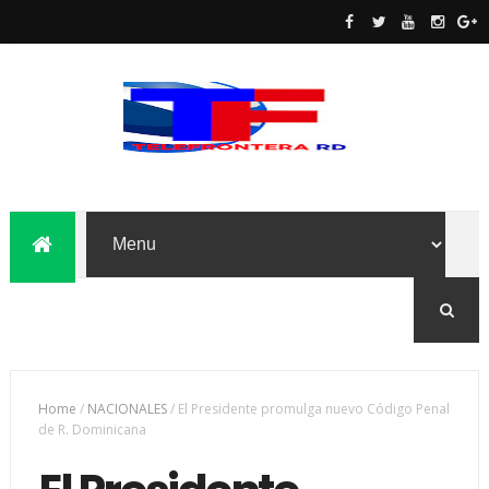
Home
/
NACIONALES
/
El Presidente promulga nuevo Código Penal
de R. Dominicana