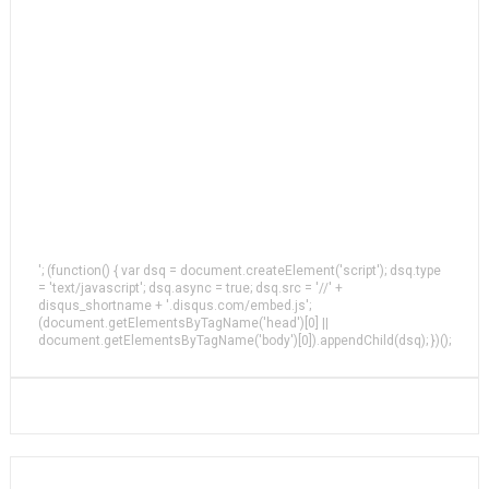
'; (function() { var dsq = document.createElement('script'); dsq.type
= 'text/javascript'; dsq.async = true; dsq.src = '//' +
disqus_shortname + '.disqus.com/embed.js';
(document.getElementsByTagName('head')[0] ||
document.getElementsByTagName('body')[0]).appendChild(dsq); })();