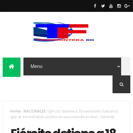
Home
/
NACIONALES
/
Ejército detiene a 18 nacionales haitianos
que se encontraban ocultos en una vivienda en Mao, Valverde