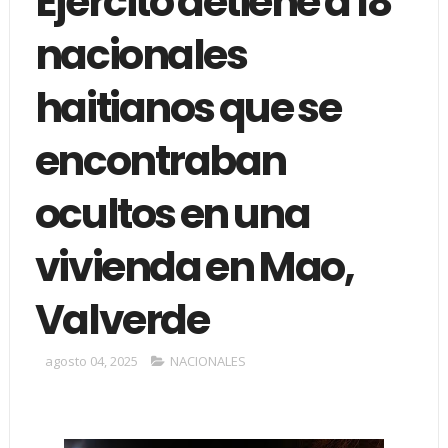
Ejército detiene a 18
nacionales
haitianos que se
encontraban
ocultos en una
vivienda en Mao,
Valverde
agosto 04, 2025
NACIONALES