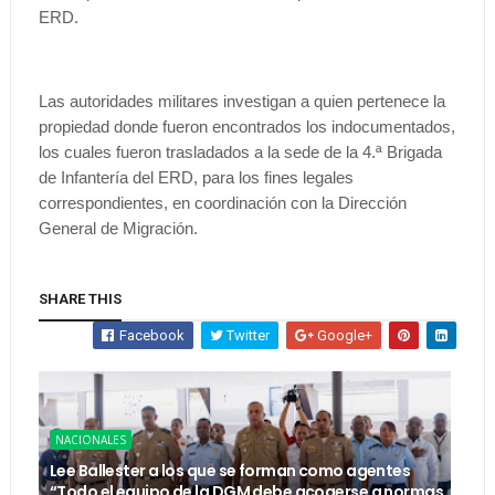
ERD.
Las autoridades militares investigan a quien pertenece la
propiedad donde fueron encontrados los indocumentados,
los cuales fueron trasladados a la sede de la 4.ª Brigada
de Infantería del ERD, para los fines legales
correspondientes, en coordinación con la Dirección
General de Migración.
SHARE THIS
Facebook
Twitter
Google+
NACIONALES
Lee Ballester a los que se forman como agentes
“Todo el equipo de la DGM debe acogerse a normas