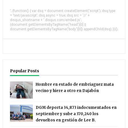
'; (function() { var dsq = document.createElement('script'); dsq.type
= 'text/javascript'; dsq.async = true; dsq.src = '//' +
disqus_shortname + '.disqus.com/embed.js';
(document.getElementsByTagName('head')[0] ||
document.getElementsByTagName('body')[0]).appendChild(dsq); })();
Popular Posts
Hombre en estado de embriaguez mata
vecino y hiere a otro en Dajabón
DGM deporta 34,873 indocumentados en
septiembre y sube a 370,240 los
devueltos en gestión de Lee B.