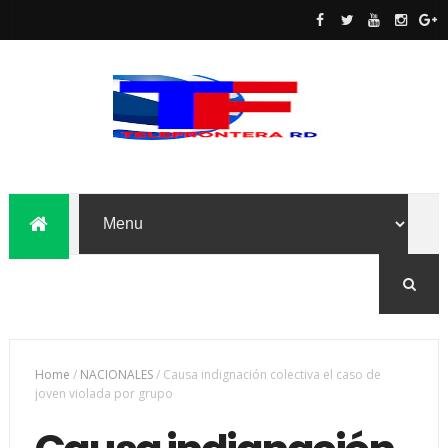
Home
/
NACIONALES
/
Causa indignación colectiva el caso de
joven violada por grupo