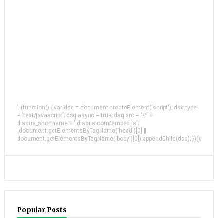
'; (function() { var dsq = document.createElement('script'); dsq.type
= 'text/javascript'; dsq.async = true; dsq.src = '//' +
disqus_shortname + '.disqus.com/embed.js';
(document.getElementsByTagName('head')[0] ||
document.getElementsByTagName('body')[0]).appendChild(dsq); })();
Popular Posts