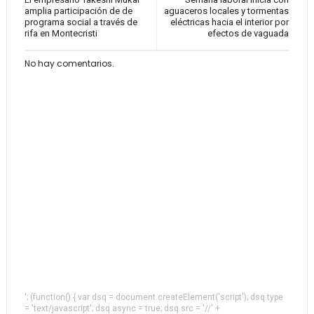
amplia participación de de
aguaceros locales y tormentas
programa social a través de
eléctricas hacia el interior por
rifa en Montecristi
efectos de vaguada
No hay comentarios.
'; (function() { var dsq = document.createElement('script'); dsq.type
= 'text/javascript'; dsq.async = true; dsq.src = '//' +