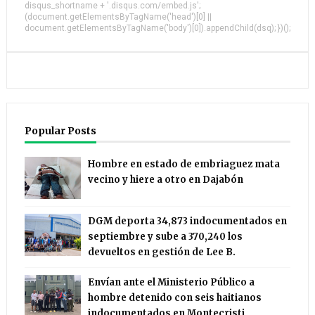
disqus_shortname + '.disqus.com/embed.js';
(document.getElementsByTagName('head')[0] ||
document.getElementsByTagName('body')[0]).appendChild(dsq); })();
Popular Posts
Hombre en estado de embriaguez mata
vecino y hiere a otro en Dajabón
DGM deporta 34,873 indocumentados en
septiembre y sube a 370,240 los
devueltos en gestión de Lee B.
Envían ante el Ministerio Público a
hombre detenido con seis haitianos
indocumentados en Montecristi