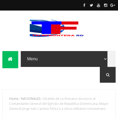
Home
/
NACIONALES
/
Alcaldía de La Romana reconoce al
Comandante General del Ejército de República Dominicana, Mayor
General Jorge Iván Camino Pérez y a otros militares romanenses.