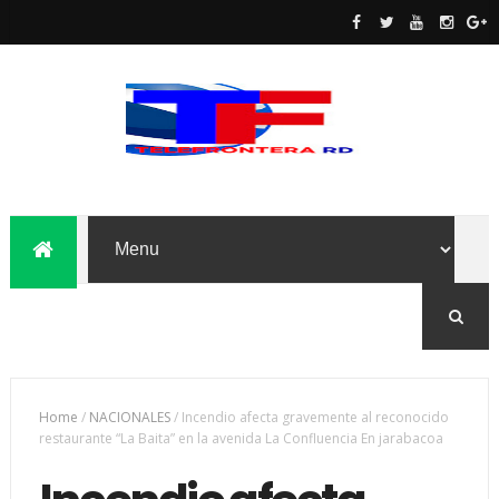
Home
/
NACIONALES
/
Incendio afecta gravemente al reconocido
restaurante “La Baita” en la avenida La Confluencia En jarabacoa