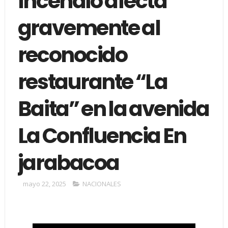
Incendio afecta
gravemente al
reconocido
restaurante “La
Baita” en la avenida
La Confluencia En
jarabacoa
mayo 22, 2025
NACIONALES