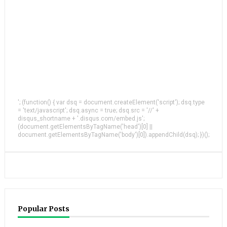
'; (function() { var dsq = document.createElement('script'); dsq.type
= 'text/javascript'; dsq.async = true; dsq.src = '//' +
disqus_shortname + '.disqus.com/embed.js';
(document.getElementsByTagName('head')[0] ||
document.getElementsByTagName('body')[0]).appendChild(dsq); })();
Popular Posts