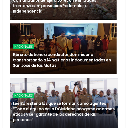
Comandante del Ejército recorre unidades
fronterizas en provincias Pedernales e
Independencia
NACIONALES
Ejército detiene a conductor dominicano
transportando a 14 haitianos indocumentados en
San José de las Matas
NACIONALES
Lee Ballester a los que se forman como agentes
“Todo el equipo de la DGM debe acogerse a normas
éticas y ser garante de los derechos de las
personas”