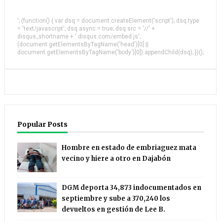
'; (function() { var dsq = document.createElement('script'); dsq.type
= 'text/javascript'; dsq.async = true; dsq.src = '//' +
disqus_shortname + '.disqus.com/embed.js';
(document.getElementsByTagName('head')[0] ||
document.getElementsByTagName('body')[0]).appendChild(dsq); })();
Popular Posts
Hombre en estado de embriaguez mata
vecino y hiere a otro en Dajabón
DGM deporta 34,873 indocumentados en
septiembre y sube a 370,240 los
devueltos en gestión de Lee B.