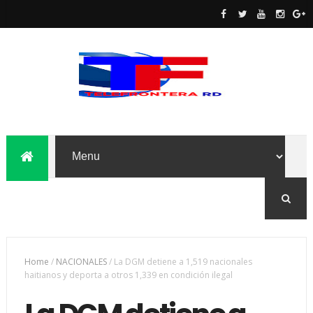
Home
/
NACIONALES
/
La DGM detiene a 1,519 nacionales
haitianos y deporta a otros 1,339 en condición ilegal