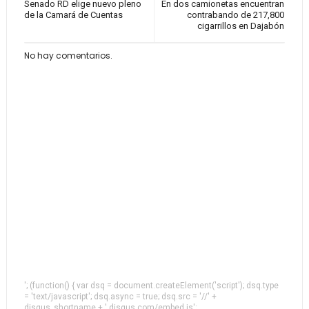
Senado RD elige nuevo pleno
En dos camionetas encuentran
de la Camará de Cuentas
contrabando de 217,800
cigarrillos en Dajabón
No hay comentarios.
'; (function() { var dsq = document.createElement('script'); dsq.type
= 'text/javascript'; dsq.async = true; dsq.src = '//' +
disqus_shortname + '.disqus.com/embed.js';