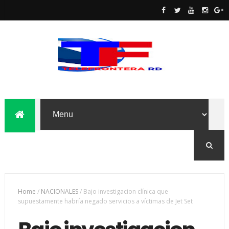
Home
/
NACIONALES
/
Bajo investigacion clínica que
supuestamente habría negado servicios a víctimas de Jet Set