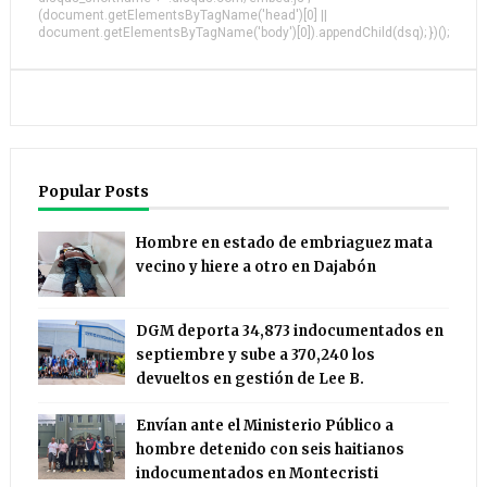
(document.getElementsByTagName('head')[0] ||
document.getElementsByTagName('body')[0]).appendChild(dsq); })();
Popular Posts
Hombre en estado de embriaguez mata
vecino y hiere a otro en Dajabón
DGM deporta 34,873 indocumentados en
septiembre y sube a 370,240 los
devueltos en gestión de Lee B.
Envían ante el Ministerio Público a
hombre detenido con seis haitianos
indocumentados en Montecristi