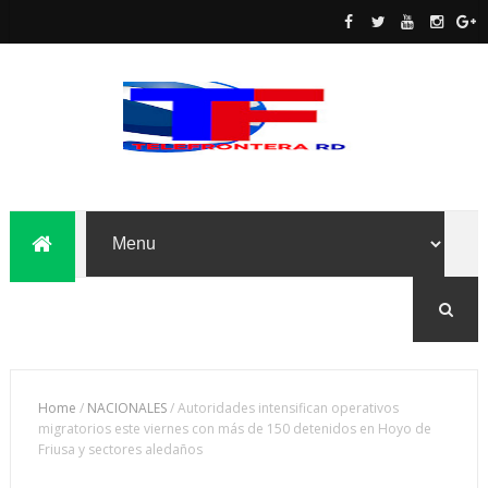
Home
/
NACIONALES
/
Autoridades intensifican operativos
migratorios este viernes con más de 150 detenidos en Hoyo de
Friusa y sectores aledaños