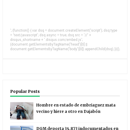
'; (function() { var dsq = document.createElement('script'); dsq.type
= 'text/javascript'; dsq.async = true; dsq.src = '//' +
disqus_shortname + '.disqus.com/embed.js';
(document.getElementsByTagName('head')[0] ||
document.getElementsByTagName('body')[0]).appendChild(dsq); })();
Popular Posts
Hombre en estado de embriaguez mata
vecino y hiere a otro en Dajabón
DGM deporta 34,873 indocumentados en