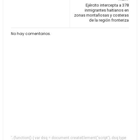
Ejército intercepta a 378
inmigrantes haitianos en
zonas montañosas y costeras
de la región fronteriza
No hay comentarios.
'; (function() { var dsq = document.createElement('script'); dsq.type