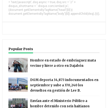
= 'text/javascript'; dsq.async = true; dsq.src = '//' +
disqus_shortname + '.disqus.com/embed.js';
(document.getElementsByTagName('head')[0] ||
document.getElementsByTagName('body')[0]).appendChild(dsq); })();
Popular Posts
Hombre en estado de embriaguez mata
vecino y hiere a otro en Dajabón
DGM deporta 34,873 indocumentados en
septiembre y sube a 370,240 los
devueltos en gestión de Lee B.
Envían ante el Ministerio Público a
hombre detenido con seis haitianos