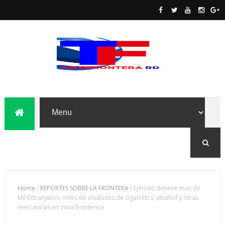
Home
/
REPORTES SOBRE LA FRONTERA
/
Ejército detiene mas de
Mil Extranjeros, miles de unidades de cigarrillos, alcohol y otras
mercancías en zona fronteriza