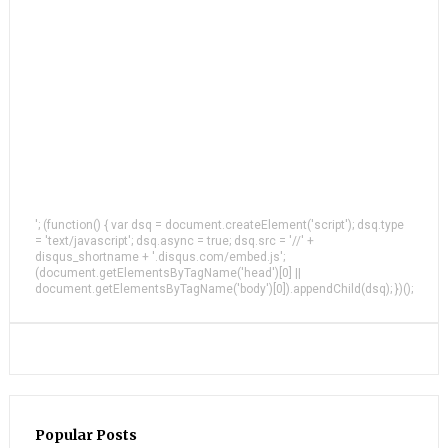
'; (function() { var dsq = document.createElement('script'); dsq.type
= 'text/javascript'; dsq.async = true; dsq.src = '//' +
disqus_shortname + '.disqus.com/embed.js';
(document.getElementsByTagName('head')[0] ||
document.getElementsByTagName('body')[0]).appendChild(dsq); })();
Popular Posts