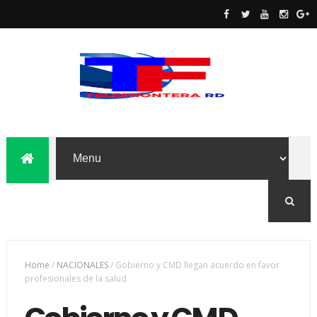
Home
/
NACIONALES
/
Gobierno y CMD llegan acuerdo en favor
profesionales de la salud