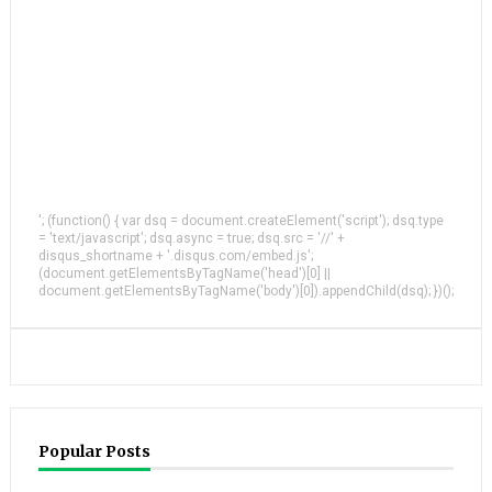
'; (function() { var dsq = document.createElement('script'); dsq.type
= 'text/javascript'; dsq.async = true; dsq.src = '//' +
disqus_shortname + '.disqus.com/embed.js';
(document.getElementsByTagName('head')[0] ||
document.getElementsByTagName('body')[0]).appendChild(dsq); })();
Popular Posts