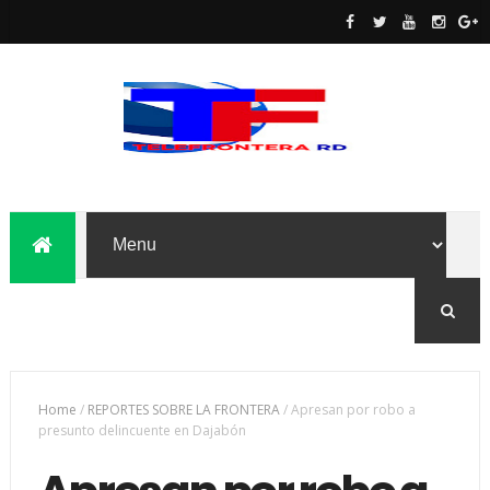
Home
/
REPORTES SOBRE LA FRONTERA
/
Apresan por robo a
presunto delincuente en Dajabón