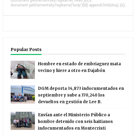
(document.getElementsByTagName('head')[0] ||
document.getElementsByTagName('body')[0]).appendChild(dsq); })();
Popular Posts
Hombre en estado de embriaguez mata
vecino y hiere a otro en Dajabón
DGM deporta 34,873 indocumentados en
septiembre y sube a 370,240 los
devueltos en gestión de Lee B.
Envían ante el Ministerio Público a
hombre detenido con seis haitianos
indocumentados en Montecristi