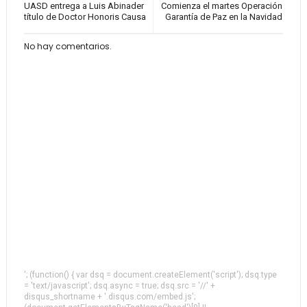
UASD entrega a Luis Abinader
Comienza el martes Operación
título de Doctor Honoris Causa
Garantía de Paz en la Navidad
No hay comentarios.
'; (function() { var dsq = document.createElement('script'); dsq.type
= 'text/javascript'; dsq.async = true; dsq.src = '//' +
disqus_shortname + '.disqus.com/embed.js';