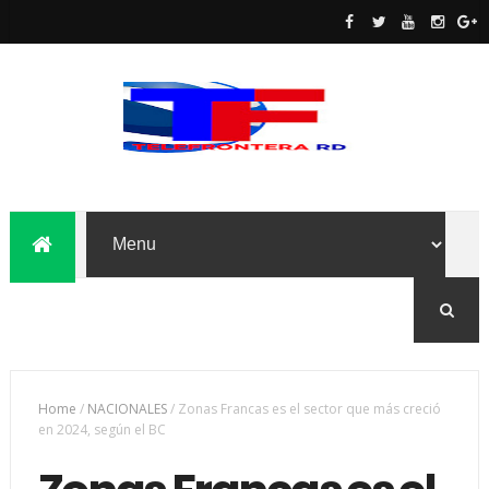
Home
/
NACIONALES
/
Zonas Francas es el sector que más creció
en 2024, según el BC