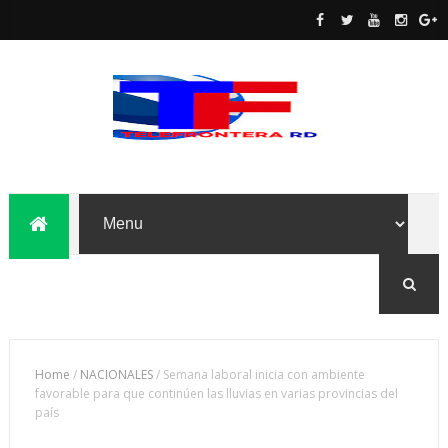
Home
/
NACIONALES
/
Semana laboral inicia con ambiente
favorable para que continúen las lluvias en varias provincias del
país