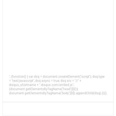
'; (function() { var dsq = document.createElement('script'); dsq.type
= 'text/javascript'; dsq.async = true; dsq.src = '//' +
disqus_shortname + '.disqus.com/embed.js';
(document.getElementsByTagName('head')[0] ||
document.getElementsByTagName('body')[0]).appendChild(dsq); })();