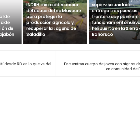
INDRHI inicia adecuación
supervisa unidades,
del cauce del río Masacre
entrega tres puestos
al de
para proteger la
fronterizos y pone en
da de
producción agrícola y
funcionamiento nuev
ción de
recuperar la Laguna de
helipuerto en la Sierra
ajabón
Saladillo
Bahoruco
ití desde RD en lo que va del
Encuentran cuerpo de joven con signos de
en comunidad de 