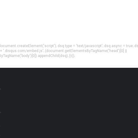
= document.createElement('script'); dsq.type = 'text/javascript'; dsq.async = true; d
 + '.disqus.com/embed.js'; (document.getElementsByTagName('head')[0] ||
agName('body')[0]).appendChild(dsq); })();