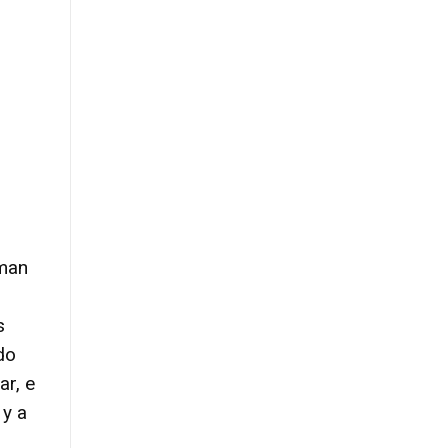
rman
s
do
ar, e
 y a