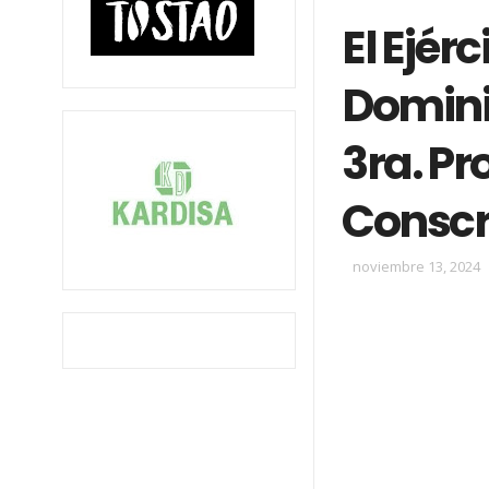
El Ejér
Domini
3ra. P
Conscr
noviembre 13, 2024