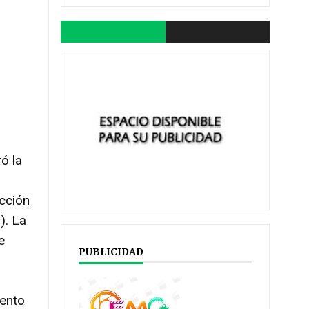
ó la
ección
). La
e
PUBLICIDAD
iento