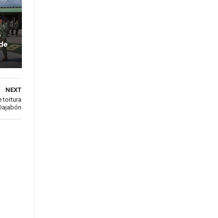
o
 de
NEXT
 tortura
Dajabón