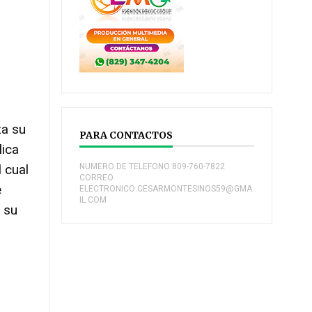
za su
PARA CONTACTOS
lica
 cual
NUMERO DE TELEFONO:809-760-7822
CORREO
e
ELECTRONICO:CESARMONTESINOS59@GMA
IL.COM
n su