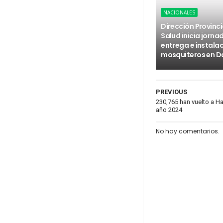
NACIONALES
Dirección Provinci
Salud inicia jorna
entrega e instala
mosquiteros en D
PREVIOUS
230,765 han vuelto a Ha
año 2024
No hay comentarios.