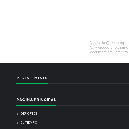
'; (function() { var dsq 
'//' + disqus_shortname
document.getElementsByT
RECENT POSTS
PAGINA PRINCIPAL
DEPORTES
EL TIEMPO