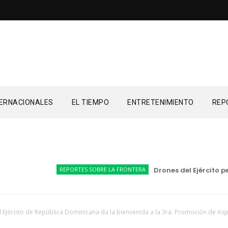
TERNACIONALES
EL TIEMPO
ENTRETENIMIENTO
REP
REPORTES SOBRE LA FRONTERA
Drones del Ejército permit
l Ejército de República Dominicana da la bienvenida a la 3ra. Promoción de Asp