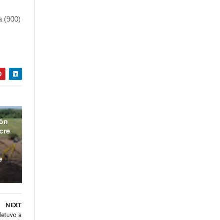
a (900)
ión
cre
e
NEXT
detuvo a