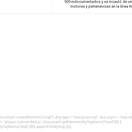
509 indocumentados y se incautó de ve
motores y pertenencias en la línea 
= document.createElement('script'); dsq.type = 'text/javascript'; dsq.async = true; d
 + '.disqus.com/embed.js'; (document.getElementsByTagName('head')[0] ||
agName('body')[0]).appendChild(dsq); })();