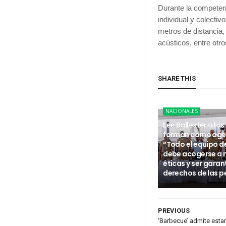
Durante la competenc
individual y colectiv
metros de distancia,
acústicos, entre otro
SHARE THIS
NACIONALES
Lee Ballester a los
forman como age
“Todo el equipo d
debe acogerse a
éticas y ser garan
derechos de las p
PREVIOUS
‘Barbecue’ admite esta