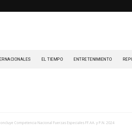
TERNACIONALES
EL TIEMPO
ENTRETENIMIENTO
REP
oncluye Competencia Nacional Fuerzas Especiales FF.AA. y P.N. 2024