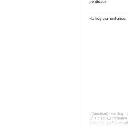
pérdidas»
No hay comentarios.
'; (function() { var dsq 
'//' + disqus_shortname
document.getElementsByT