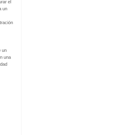
rar el
a un
tración
e un
on una
ndad