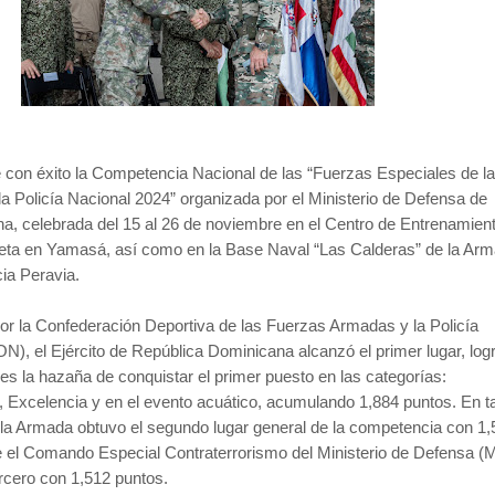
 con éxito la Competencia Nacional de las “Fuerzas Especiales de l
 Policía Nacional 2024” organizada por el Ministerio de Defensa de
a, celebrada del 15 al 26 de noviembre en el Centro de Entrenamien
rieta en Yamasá, así como en la Base Naval “Las Calderas” de la Ar
cia Peravia.
por la Confederación Deportiva de las Fuerzas Armadas y la Policía
), el Ejército de República Dominicana alcanzó el primer lugar, log
es la hazaña de conquistar el primer puesto en las categorías:
o, Excelencia y en el evento acuático, acumulando 1,884 puntos. En ta
la Armada obtuvo el segundo lugar general de la competencia con 1,
e el Comando Especial Contraterrorismo del Ministerio de Defensa (
ercero con 1,512 puntos.