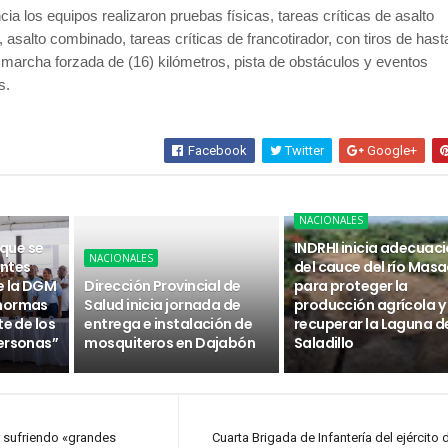
ia los equipos realizaron pruebas físicas, tareas críticas de asalto
o, asalto combinado, tareas críticas de francotirador, con tiros de hast
 marcha forzada de (16) kilómetros, pista de obstáculos y eventos
s.
Facebook
Twitter
Google+
NACIONALES
 que se
INDRHI inicia adecuac
NACIONALES
ntes
del cauce del río Masa
e la DGM
Dirección Provincial de
para proteger la
 normas
Salud inicia jornada de
producción agrícola y
te de los
entrega e instalación de
recuperar la Laguna d
ersonas”
mosquiteros en Dajabón
Saladillo
r sufriendo «grandes
Cuarta Brigada de Infantería del ejército 