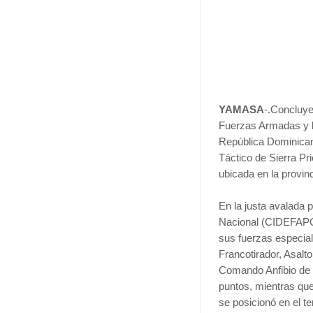
YAMASA
-.Concluye
Fuerzas Armadas y la
República Dominican
Táctico de Sierra P
ubicada en la provin
En la justa avalada 
Nacional (CIDEFAPON
sus fuerzas especial
Francotirador, Asalt
Comando Anfibio de 
puntos, mientras qu
se posicionó en el t