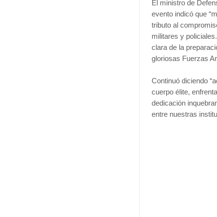
El ministro de Defen
evento indicó que “m
tributo al compromiso
militares y policial
clara de la preparac
gloriosas Fuerzas Ar
Continuó diciendo “a
cuerpo élite, enfren
dedicación inquebra
entre nuestras insti