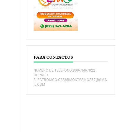
PARA CONTACTOS
NUMERO DE TELEFONO:809-760-7822
CORREO
ELECTRONICO:CESARMONTESINOS59@GMA
IL.COM