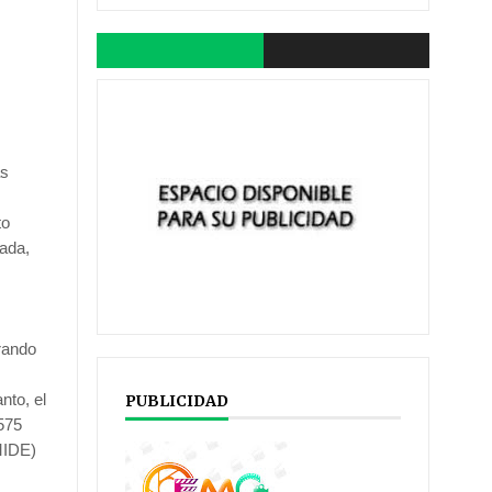
as
to
mada,
rando
nto, el
PUBLICIDAD
575
MIDE)