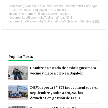
'; (function() { var dsq = document.createElement('script'); dsq.type
= 'text/javascript'; dsq.async = true; dsq.src = '//' +
disqus_shortname + '.disqus.com/embed.js';
(document.getElementsByTagName('head')[0] ||
document.getElementsByTagName('body')[0]).appendChild(dsq); })();
Popular Posts
Hombre en estado de embriaguez mata
vecino y hiere a otro en Dajabón
DGM deporta 34,873 indocumentados en
septiembre y sube a 370,240 los
devueltos en gestión de Lee B.