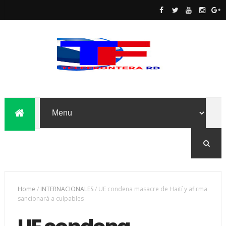
Home
/
INTERNACIONALES
/
UE condena masacre de Haití y afirma
sancionará a culpables