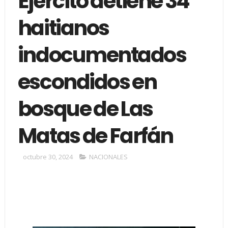
Ejército detiene 34
haitianos
indocumentados
escondidos en
bosque de Las
Matas de Farfán
octubre 30, 2024
NACIONALES