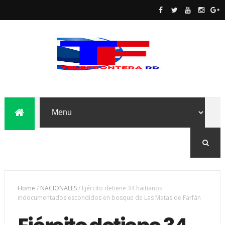
Home
/
NACIONALES
/
Ejército detiene 34 haitianos
indocumentados escondidos en bosque de Las Matas de Farfán