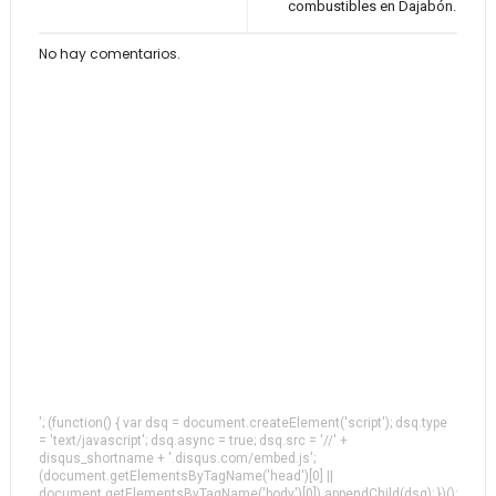
combustibles en Dajabón.
No hay comentarios.
'; (function() { var dsq = document.createElement('script'); dsq.type
= 'text/javascript'; dsq.async = true; dsq.src = '//' +
disqus_shortname + '.disqus.com/embed.js';
(document.getElementsByTagName('head')[0] ||
document.getElementsByTagName('body')[0]).appendChild(dsq); })();