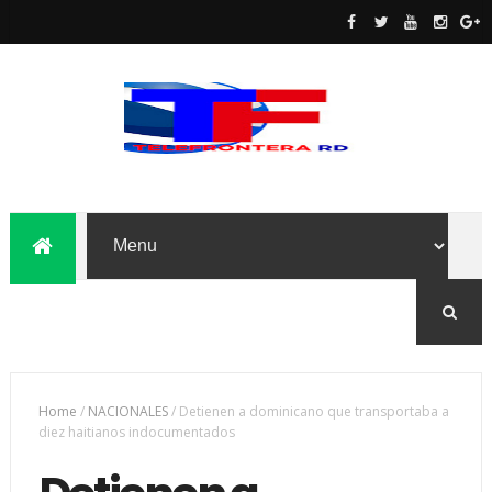
Home
/
NACIONALES
/
Detienen a dominicano que transportaba a
diez haitianos indocumentados