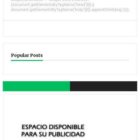
(document.getElementsByTagName('head')[0] ||
document.getElementsByTagName('body')[0]).appendChild(dsq); })();
Popular Posts