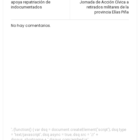
apoya repatriación de
Jornada de Acción Cívica a
indocumentados
retirados militares de la
provincia Elías Piña
No hay comentarios.
'; (function() { var dsq = document.createElement('script'); dsq.type
= 'text/javascript'; dsq.async = true; dsq.src = '//' +
disqus_shortname + '.disqus.com/embed.js';