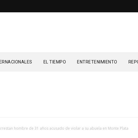
TERNACIONALES
EL TIEMPO
ENTRETENIMIENTO
REP
rrestan hombre de 31 años acusado de violar a su abuela en Monte Plata