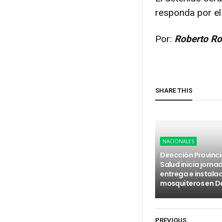
responda por el
Por:
Roberto Ro
SHARE THIS
NACIONALES
Dirección Provinci
Salud inicia jorna
entrega e instala
mosquiteros en D
PREVIOUS