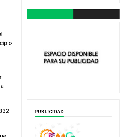
l
cipio
r
za
 332
PUBLICIDAD
que