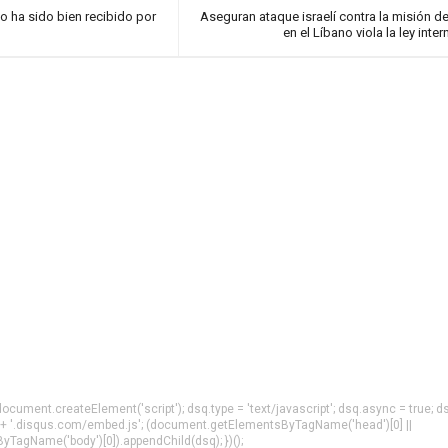
no ha sido bien recibido por
Aseguran ataque israelí contra la misión d
en el Líbano viola la ley inte
= document.createElement('script'); dsq.type = 'text/javascript'; dsq.async = true; d
 + '.disqus.com/embed.js'; (document.getElementsByTagName('head')[0] ||
agName('body')[0]).appendChild(dsq); })();