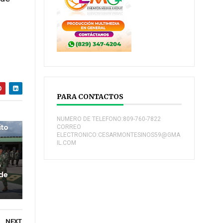
PARA CONTACTOS
NUMERO DE TELEFONO:809-760-7822
ito
CORREO
ELECTRONICO:CESARMONTESINOS59@GMA
IL.COM
o
 de
NEXT