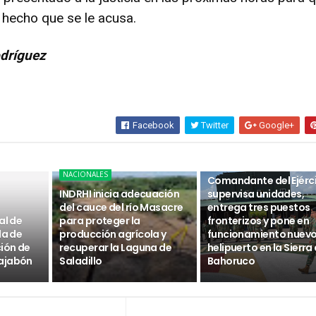
 hecho que se le acusa.
dríguez
Facebook
Twitter
Google+
NACIONALES
NACIONALES
Comandante del Ejérc
INDRHI inicia adecuación
supervisa unidades,
del cauce del río Masacre
entrega tres puestos
al de
para proteger la
fronterizos y pone en
da de
producción agrícola y
funcionamiento nuev
ción de
recuperar la Laguna de
helipuerto en la Sierra
ajabón
Saladillo
Bahoruco