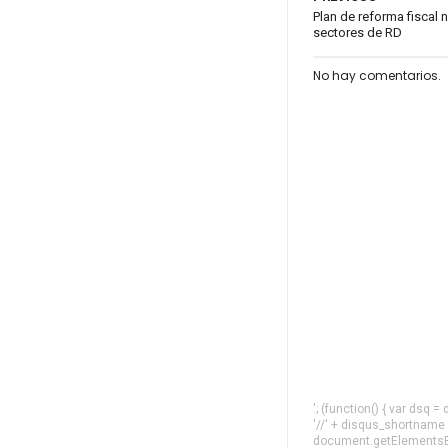
Plan de reforma fiscal 
sectores de RD
No hay comentarios.
'; (function() { var dsq 
'//' + disqus_shortname
document.getElementsByT