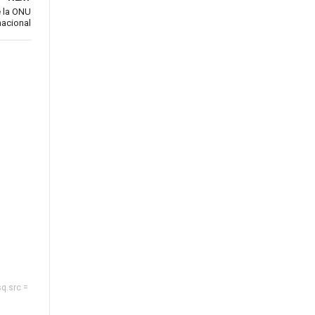
e la ONU
rnacional
sq.src =