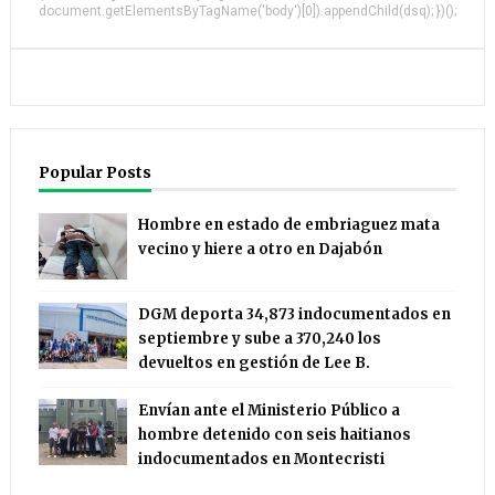
document.getElementsByTagName('body')[0]).appendChild(dsq); })();
Popular Posts
Hombre en estado de embriaguez mata
vecino y hiere a otro en Dajabón
DGM deporta 34,873 indocumentados en
septiembre y sube a 370,240 los
devueltos en gestión de Lee B.
Envían ante el Ministerio Público a
hombre detenido con seis haitianos
indocumentados en Montecristi