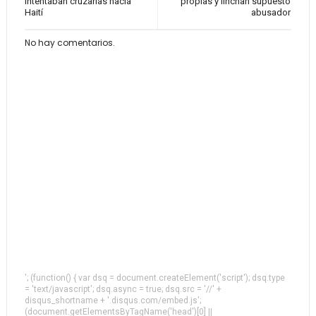
intentaban cruzarlas hacia
propias y linchan supuesto
Haití
abusador
No hay comentarios.
'; (function() { var dsq = document.createElement('script'); dsq.type
= 'text/javascript'; dsq.async = true; dsq.src = '//' +
disqus_shortname + '.disqus.com/embed.js';
(document.getElementsByTagName('head')[0] ||