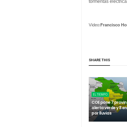
tormentas eléctrica
Video:
Francisco Ho
SHARE THIS
EL TIEMPO
COE pone 7 provin
alerta verde y 8 e
por lluvias