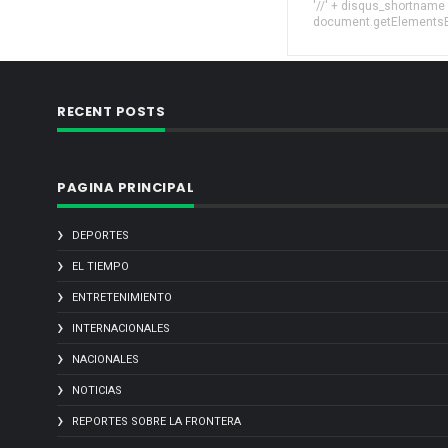
'//' + disqus_shortname
document.getElementsByT
RECENT POSTS
PAGINA PRINCIPAL
DEPORTES
EL TIEMPO
ENTRETENIMIENTO
INTERNACIONALES
NACIONALES
NOTICIAS
REPORTES SOBRE LA FRONTERA