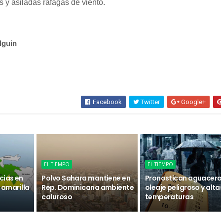
s y asiladas ráfagas de viento.
lguin
Facebook
Twitter
Google+
EL TIEMPO
EL TIEMPO
cias en
Polvo Sahara mantiene en
Pronostican aguacero
n amarilla
Rep. Dominicana ambiente
oleaje peligroso y alta
caluroso
temperaturas