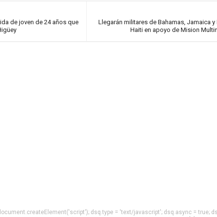
ida de joven de 24 años que
Llegarán militares de Bahamas, Jamaica y 
Higüey
Haiti en apoyo de Mision Multi
= document.createElement('script'); dsq.type = 'text/javascript'; dsq.async = true; d