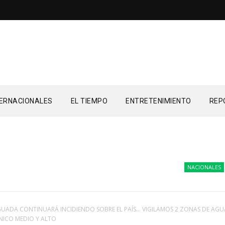
TERNACIONALES
EL TIEMPO
ENTRETENIMIENTO
REP
NACIONALES
Coma
UADA CONTINUARÁ INCIDIENDO SOBRE EL PAÍS… VIGILAMOS 2 ZONAS DE AG
NICO MEDIO Y ALTO