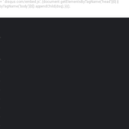
 + '.disqus.com/embed.js'; (document.getElementsByTagName('head')[0] ||
agName('body')[0]).appendChild(dsq); })();