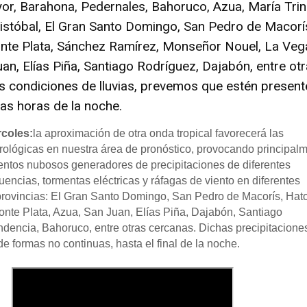
or, Barahona, Pedernales, Bahoruco, Azua, María Tri
istóbal, El Gran Santo Domingo, San Pedro de Macorí
nte Plata, Sánchez Ramírez, Monseñor Nouel, La Veg
an, Elías Piña, Santiago Rodríguez, Dajabón, entre ot
s condiciones de lluvias, prevemos que estén present
ras horas de la noche.
coles:
la aproximación de otra onda tropical favorecerá las
ológicas en nuestra área de pronóstico, provocando principal
mentos nubosos generadores de precipitaciones de diferentes
uencias, tormentas eléctricas y ráfagas de viento en diferentes
provincias: El Gran Santo Domingo, San Pedro de Macorís, Hat
onte Plata, Azua, San Juan, Elías Piña, Dajabón, Santiago
dencia, Bahoruco, entre otras cercanas. Dichas precipitacione
e formas no continuas, hasta el final de la noche.