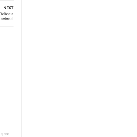
NEXT
Belice a
nacional
sq.src =