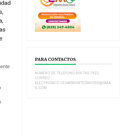
nidad
s,
a,
ras
e
PARA CONTACTOS
mente
NUMERO DE TELEFONO:809-760-7822
CORREO
ELECTRONICO:CESARMONTESINOS59@GMA
o
IL.COM
s