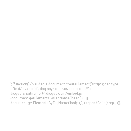
'; (function() { var dsq = document.createElement('script'); dsq.type
= 'text/javascript'; dsq.async = true; dsq.src = '//' +
disqus_shortname + '.disqus.com/embed.js';
(document.getElementsByTagName('head')[0] ||
document.getElementsByTagName('body')[0]).appendChild(dsq); })();