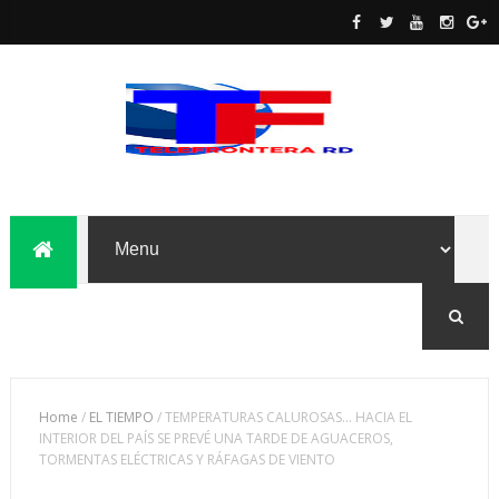
Home
/
EL TIEMPO
/
TEMPERATURAS CALUROSAS… HACIA EL
INTERIOR DEL PAÍS SE PREVÉ UNA TARDE DE AGUACEROS,
TORMENTAS ELÉCTRICAS Y RÁFAGAS DE VIENTO