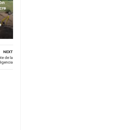
ión
cre
e
NEXT
te de la
ligencia