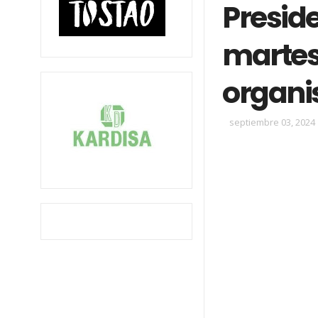
Preside
martes 
organ
septiembre 03, 2024