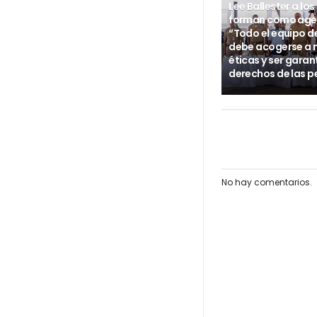
Lee Ballester a los
forman como age
“Todo el equipo d
debe acogerse a
éticas y ser garan
derechos de las p
No hay comentarios.