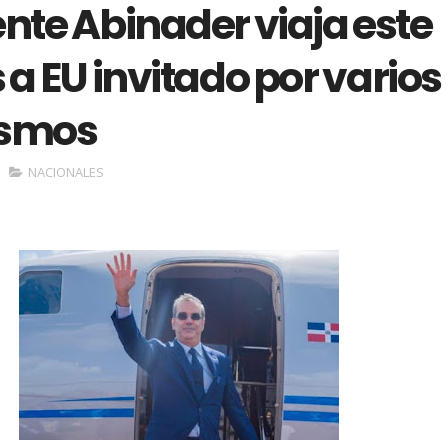
nte Abinader viaja este
a EU invitado por varios
ismos
NACIONALES