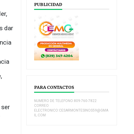
PUBLICIDAD
er,
s dar
encia
acia
,
PARA CONTACTOS
NUMERO DE TELEFONO:809-760-7822
 ser
CORREO
ELECTRONICO:CESARMONTESINOS59@GMA
a
IL.COM