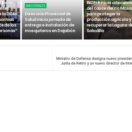
 que se
INDRHI inicia adecuac
NACIONALES
ntes
del cauce del río Masa
e la DGM
Dirección Provincial de
para proteger la
 normas
Salud inicia jornada de
producción agrícola y
te de los
entrega e instalación de
recuperar la Laguna d
ersonas”
mosquiteros en Dajabón
Saladillo
Ministro de Defensa designa nuevo presiden
Junta de Retiro y un nuevo director de Inte