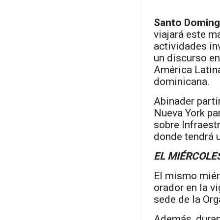
Santo Doming
viajará este m
actividades in
un discurso en
América Latina
dominicana.
Abinader parti
Nueva York par
sobre Infraest
donde tendrá u
EL MIÉRCOL
El mismo miérc
orador en la v
sede de la Or
Además, duran