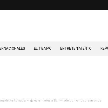
TERNACIONALES
EL TIEMPO
ENTRETENIMIENTO
REP
residente Abinader viaja este martes a EU invitado por varios organismos