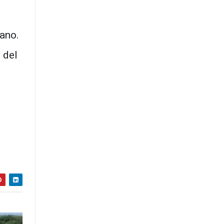
cano.
 del