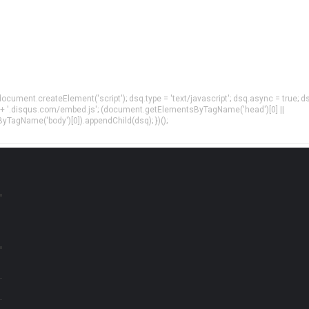
= document.createElement('script'); dsq.type = 'text/javascript'; dsq.async = true; d
 + '.disqus.com/embed.js'; (document.getElementsByTagName('head')[0] ||
agName('body')[0]).appendChild(dsq); })();