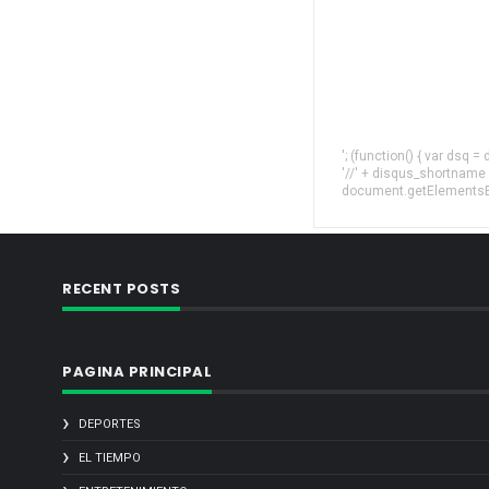
'; (function() { var dsq 
'//' + disqus_shortname
document.getElementsByT
RECENT POSTS
PAGINA PRINCIPAL
DEPORTES
EL TIEMPO