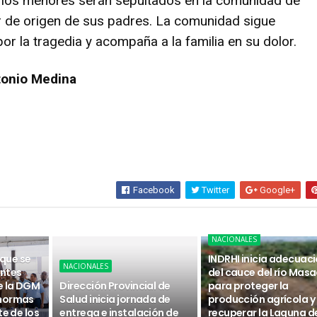
 los menores serán sepultados en la comunidad de
r de origen de sus padres. La comunidad sigue
r la tragedia y acompaña a la familia en su dolor.
tonio Medina
Facebook
Twitter
Google+
NACIONALES
 que se
INDRHI inicia adecuac
NACIONALES
ntes
del cauce del río Masa
e la DGM
Dirección Provincial de
para proteger la
 normas
Salud inicia jornada de
producción agrícola y
te de los
entrega e instalación de
recuperar la Laguna d