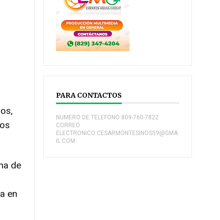
PARA CONTACTOS
ños,
NUMERO DE TELEFONO:809-760-7822
pos
CORREO
ELECTRONICO:CESARMONTESINOS59@GMA
IL.COM
ana de
da en