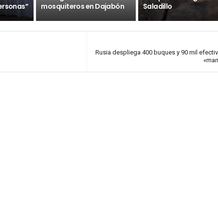
ersonas”
mosquiteros en Dajabón
Saladillo
Rusia despliega 400 buques y 90 mil efecti
«man