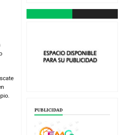
s
o
escate
en
pio.
PUBLICIDAD