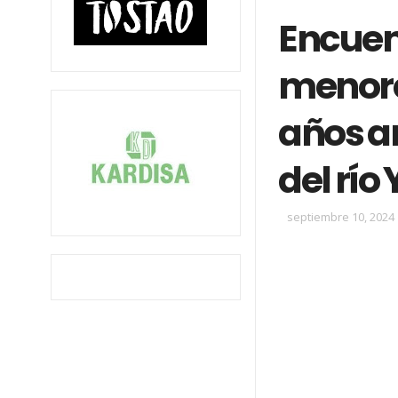
Encuen
menore
años a
del río
septiembre 10, 2024