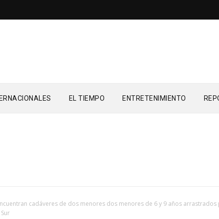
TERNACIONALES
EL TIEMPO
ENTRETENIMIENTO
REP
ncuentran cadáveres de dos menores dos menores de 6 y 9 años arrastrados 
 Sur