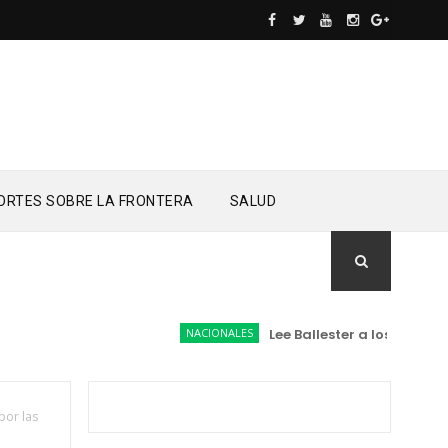
ORTES SOBRE LA FRONTERA
SALUD
NACIONALES
Lee Ballester a los que se for
por las