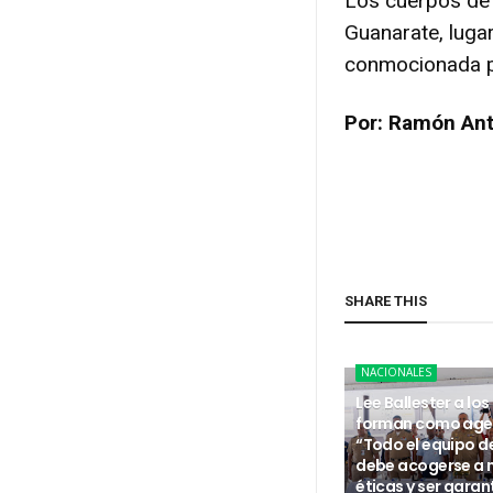
Los cuerpos de
Guanarate, luga
conmocionada po
Por: Ramón An
SHARE THIS
NACIONALES
Lee Ballester a los
forman como age
“Todo el equipo d
debe acogerse a
éticas y ser garan