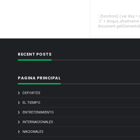
'; (function() { var dsq 
'//' + disqus_shortname
document.getElementsByT
RECENT POSTS
PAGINA PRINCIPAL
DEPORTES
EL TIEMPO
ENTRETENIMIENTO
INTERNACIONALES
NACIONALES