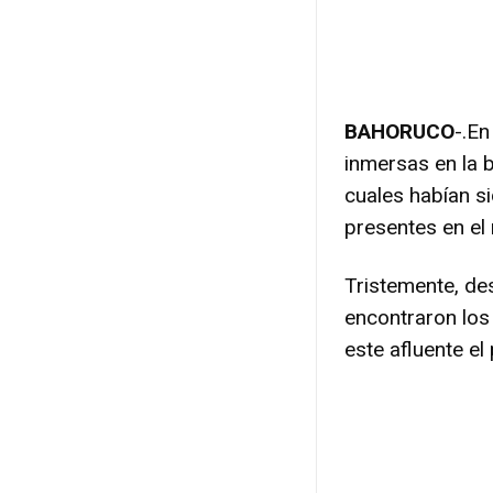
BAHORUCO
-.En
inmersas en la 
cuales habían s
presentes en el 
Tristemente, de
encontraron los
este afluente e