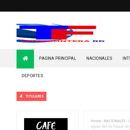
PAGINA PRINCIPAL
NACIONALES
IN
DEPORTES
TITULARES
Home
/
NACIONALES
/
E
aguas del río Yaqué del