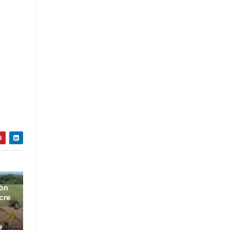
ión
cre
e