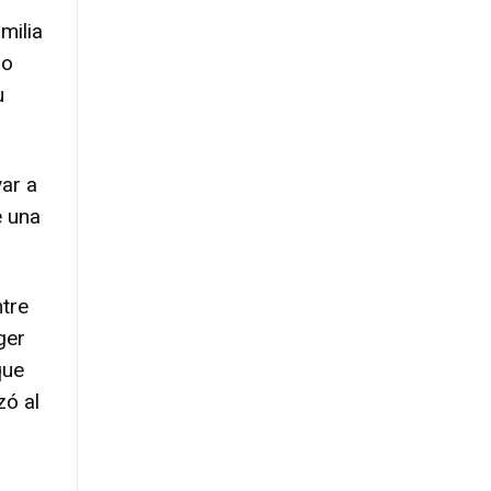
milia
do
u
var a
e una
tre
ger
que
zó al