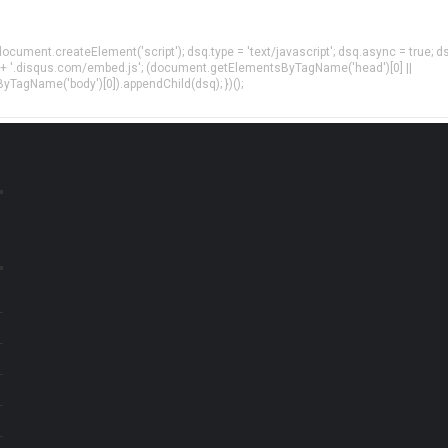
= document.createElement('script'); dsq.type = 'text/javascript'; dsq.async = true; d
 + '.disqus.com/embed.js'; (document.getElementsByTagName('head')[0] ||
agName('body')[0]).appendChild(dsq); })();