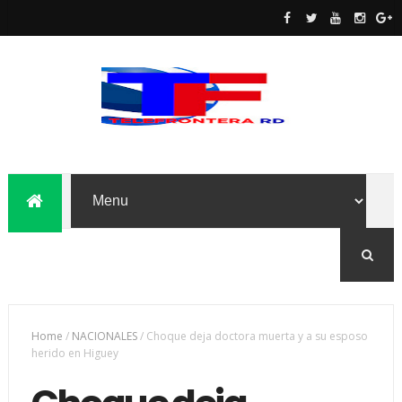
Home
/
NACIONALES
/
Choque deja doctora muerta y a su esposo
herido en Higuey