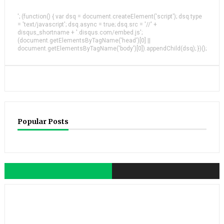
'; (function() { var dsq = document.createElement('script'); dsq.type
= 'text/javascript'; dsq.async = true; dsq.src = '//' +
disqus_shortname + '.disqus.com/embed.js';
(document.getElementsByTagName('head')[0] ||
document.getElementsByTagName('body')[0]).appendChild(dsq); })();
Popular Posts