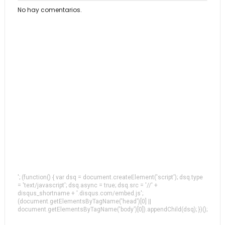
No hay comentarios.
'; (function() { var dsq = document.createElement('script'); dsq.type
= 'text/javascript'; dsq.async = true; dsq.src = '//' +
disqus_shortname + '.disqus.com/embed.js';
(document.getElementsByTagName('head')[0] ||
document.getElementsByTagName('body')[0]).appendChild(dsq); })();