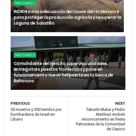
NACIONALES
INDRHI inicia adecuación del cauce del río Masacre
para proteger la producción agrícola y recuperar la
Laguna de Saladillo
NACIONALES
Comandante del Ejército supervisa unidades,
entrega tres puestos fronterizos y pone en
funcionamiento nuevo helipuerto en la Sierra de
Bahoruco
PREVIOUS
NEXT
50 muertos y 300 heridos por
Takeshi Mukai y Pedro
bombardeos de Israel en
Martínez reciben
Líbano
reconocimiento en fiesta
Patronales de la Comunidad
de Cayuco