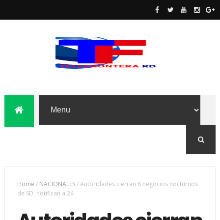
Home
/
NACIONALES
/
Autoridades cierran 8 negocios nocturnos
de SD, notifican a 24