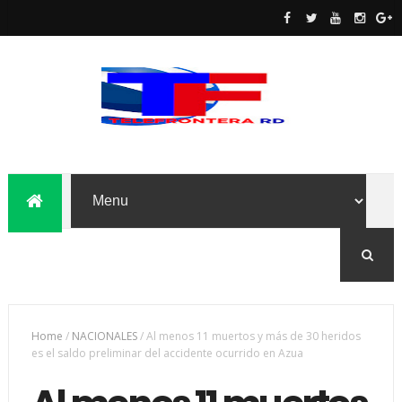
Home
/
NACIONALES
/
Al menos 11 muertos y más de 30 heridos
es el saldo preliminar del accidente ocurrido en Azua