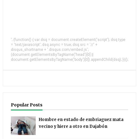
'; (function() { var dsq = document.createElement('script'); dsq.type
= 'text/javascript'; dsq.async = true; dsq.src = '//' +
disqus_shortname + '.disqus.com/embed.js';
(document.getElementsByTagName('head')[0] ||
document.getElementsByTagName('body')[0]).appendChild(dsq); })();
Popular Posts
Hombre en estado de embriaguez mata
vecino y hiere a otro en Dajabón