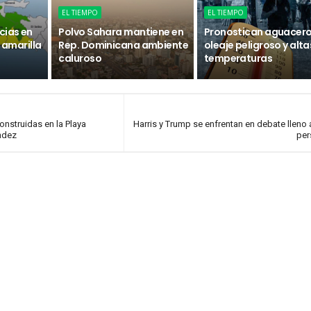
EL TIEMPO
EL TIEMPO
cias en
Polvo Sahara mantiene en
Pronostican aguacero
n amarilla
Rep. Dominicana ambiente
oleaje peligroso y alta
caluroso
temperaturas
onstruidas en la Playa
Harris y Trump se enfrentan en debate lleno
ndez
per