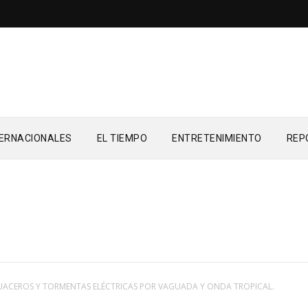
TERNACIONALES
EL TIEMPO
ENTRETENIMIENTO
REP
ACEROS Y TORMENTAS ELÉCTRICAS POR VAGUADA Y ONDA TROPICAL.