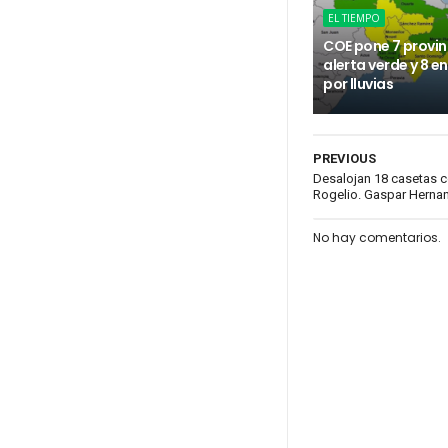
EL TIEMPO
COE pone 7 provin
alerta verde y 8 e
por lluvias
PREVIOUS
Desalojan 18 casetas c
Rogelio. Gaspar Herna
No hay comentarios.