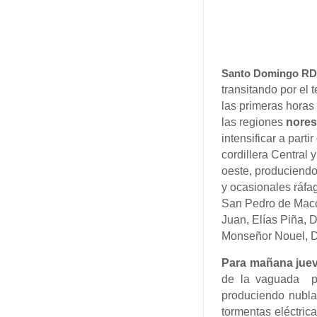
Santo Domingo R
transitando por el
las primeras horas
las regiones
norest
intensificar a part
cordillera Central 
oeste, produciendo
y ocasionales ráfa
San Pedro de Maco
Juan, Elías Piña, 
Monseñor Nouel, Du
Para mañana juev
de la vaguada po
produciendo nubl
tormentas eléctric