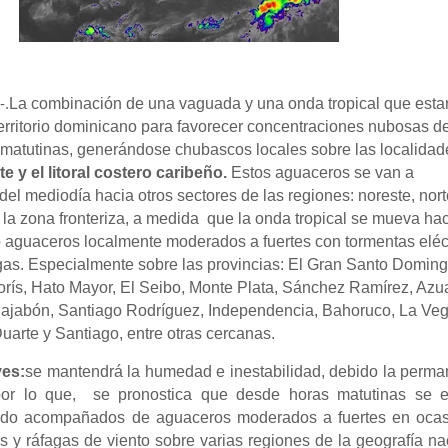
D
-.
La combinación de una vaguada y una onda tropical que esta
 territorio dominicano para favorecer concentraciones nubosas 
 matutinas, generándose chubascos locales sobre las localidad
e y el litoral costero caribeño.
Estos aguaceros se van a
ir del mediodía hacia otros sectores de las regiones: noreste, nort
y la zona fronteriza, a medida que la onda tropical se mueva hac
 aguaceros localmente moderados a fuertes con tormentas eléc
gas. Especialmente sobre las provincias: El Gran Santo Doming
rís, Hato Mayor, El Seibo, Monte Plata, Sánchez Ramírez, Azu
Dajabón, Santiago Rodríguez, Independencia, Bahoruco, La Veg
arte y Santiago, entre otras cercanas.
es:
se mantendrá la humedad e inestabilidad, debido la perma
r lo que, se pronostica que desde horas matutinas se e
ado acompañados de aguaceros moderados a fuertes en ocas
as y ráfagas de viento sobre varias regiones de la geografía na