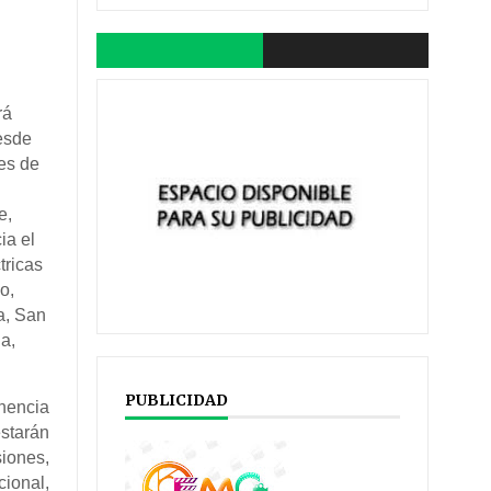
rá
desde
es de
e,
ia el
tricas
o,
a, San
a,
PUBLICIDAD
nencia
starán
iones,
cional,