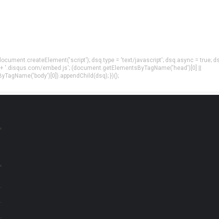
= document.createElement('script'); dsq.type = 'text/javascript'; dsq.async = true; d
 + '.disqus.com/embed.js'; (document.getElementsByTagName('head')[0] ||
agName('body')[0]).appendChild(dsq); })();