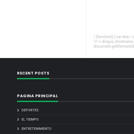
'; (function() { var dsq 
'//' + disqus_shortname
document.getElementsByT
RECENT POSTS
PAGINA PRINCIPAL
DEPORTES
EL TIEMPO
ENTRETENIMIENTO