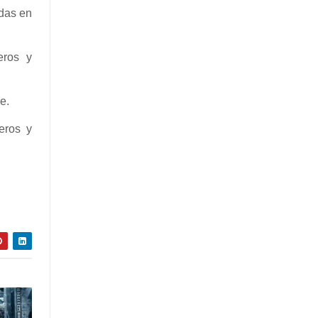
das en
eros y
e.
eros y