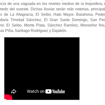
ncia de una vaguada en los niveles medios de la troposfera,
medo del sureste. Dichas lluvias serán más notorias, princip
s de La Altagracia, El Seibo, Hato Mayor, Barahona, Peder
María Trinidad Sánchez, El Gran Santo Domingo, San Pe
yor, El Seibo, Monte Plata, Sánchez Ramírez, Monseñor Nou
ías Piña, Santiago Rodríguez y Dajabón.