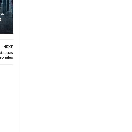
s,
s
NEXT
 ataques
sonales