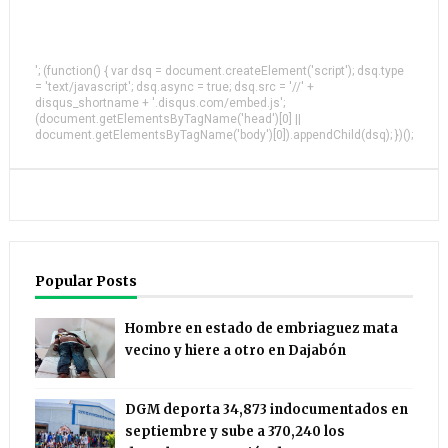
'; (function() { var dsq = document.createElement('script'); dsq.type
= 'text/javascript'; dsq.async = true; dsq.src = '//' +
disqus_shortname + '.disqus.com/embed.js';
(document.getElementsByTagName('head')[0] ||
document.getElementsByTagName('body')[0]).appendChild(dsq); })();
Popular Posts
Hombre en estado de embriaguez mata
vecino y hiere a otro en Dajabón
DGM deporta 34,873 indocumentados en
septiembre y sube a 370,240 los