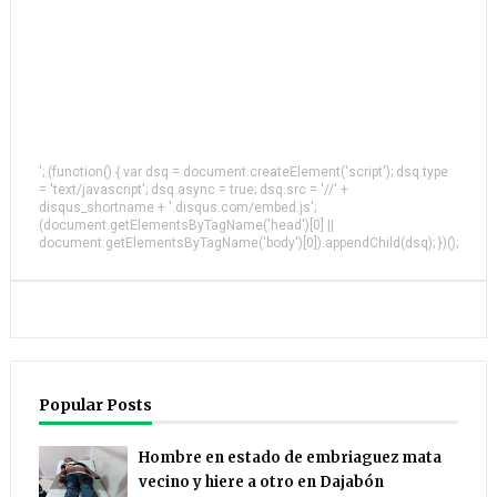
'; (function() { var dsq = document.createElement('script'); dsq.type
= 'text/javascript'; dsq.async = true; dsq.src = '//' +
disqus_shortname + '.disqus.com/embed.js';
(document.getElementsByTagName('head')[0] ||
document.getElementsByTagName('body')[0]).appendChild(dsq); })();
Popular Posts
Hombre en estado de embriaguez mata
vecino y hiere a otro en Dajabón