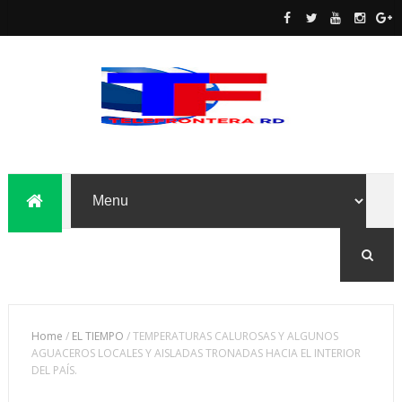
Home
/
EL TIEMPO
/
TEMPERATURAS CALUROSAS Y ALGUNOS
AGUACEROS LOCALES Y AISLADAS TRONADAS HACIA EL INTERIOR
DEL PAÍS.