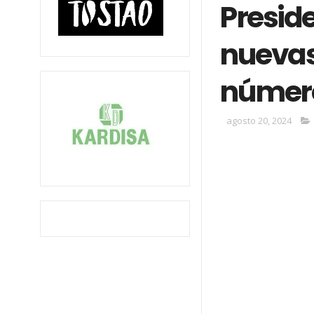
Presid
nuevas
número
agosto 20, 2024