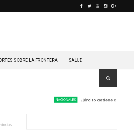
ORTES SOBRE LA FRONTERA
SALUD
NACIONALES
Ejército detiene a conductor d
vincias