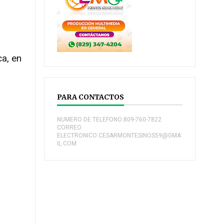
ca, en
PARA CONTACTOS
NUMERO DE TELEFONO:809-760-7822
CORREO
ELECTRONICO:CESARMONTESINOS59@GMA
IL.COM