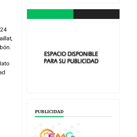
-24
llat,
bón.
Hato
ad
PUBLICIDAD