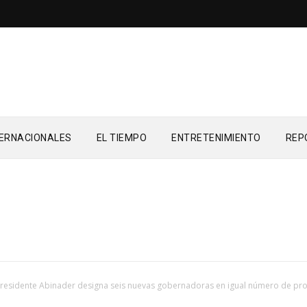
TERNACIONALES
EL TIEMPO
ENTRETENIMIENTO
REP
residente Abinader designa seis nuevas gobernadoras en igual número de pro